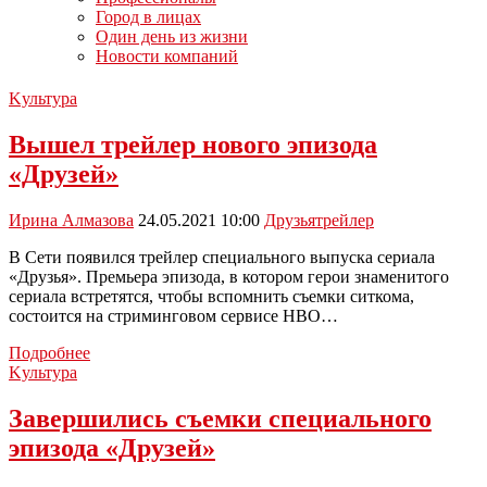
Город в лицах
Один день из жизни
Новости компаний
Kультура
Вышел трейлер нового эпизода
«Друзей»
Ирина Алмазова
24.05.2021 10:00
Друзья
трейлер
В Сети появился трейлер специального выпуска сериала
«Друзья». Премьера эпизода, в котором герои знаменитого
сериала встретятся, чтобы вспомнить съемки ситкома,
состоится на стриминговом сервисе HBO…
Вышел
Подробнее
трейлер
Kультура
нового
эпизода
Завершились съемки специального
«Друзей»
эпизода «Друзей»