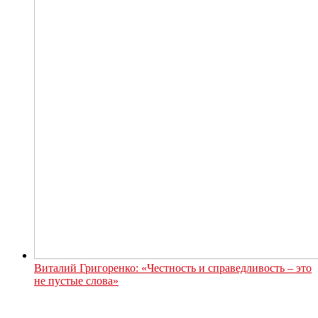
Виталий Григоренко: «Честность и справедливость – это
не пустые слова»