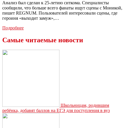
Анализ был сделан к 25-летию ситкома. Специалисты
сообщили, что больше всего фанаты ищут сцены с Моникой,
пишет REGNUM. Пользователей интересовали сцены, где
героиня «выходит замуж»,…
«Яндекс»
Подробнее
провел
исследование
Самые читаемые новости
и
выяснил,
какие
моменты
культового
сериала
«Друзья»
поклонники
чаще
всего
ищут
в
интернете
Школьницам, родившим
ребёнка, добавят баллов на ЕГЭ для поступления в вуз