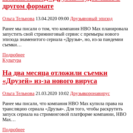
«Друзья»
другом формате
снова
перенесены
Ольга Тельнова
13.04.2020 09:00
Друзья
новый эпизод
Ранее мы писали о том, что компания HBO Max планировала
запустить свой стриминговый сервис с премьеры нового
эпизода знаменитого сериала «Друзья», но, из-за пандемии
съемки…
Новый
Подробнее
эпизод
Kультура
«Друзей»
будет
На два месяца отложили съемки
снят
«Друзей» из-за нового вируса
в
другом
формате
Ольга Тельнова
21.03.2020 10:02
Друзья
коронавирус
Ранее мы писали, что компания HBO Max купила права на
трансляцию сериала «Друзья». Для того, чтобы раскрутить
запуск сериала на стриминговой платформе компании, HBO
Max…
На
Подробнее