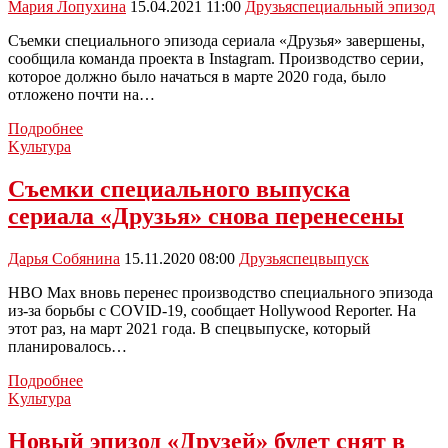
Мария Лопухина
15.04.2021 11:00
Друзья
специальный эпизод
Съемки специального эпизода сериала «Друзья» завершены,
сообщила команда проекта в Instagram. Производство серии,
которое должно было начаться в марте 2020 года, было
отложено почти на…
Завершились
Подробнее
съемки
Kультура
специального
эпизода
Съемки специального выпуска
«Друзей»
сериала «Друзья» снова перенесены
Дарья Собянина
15.11.2020 08:00
Друзья
спецвыпуск
HBO Max вновь перенес производство специального эпизода
из-за борьбы с COVID-19, сообщает Hollywood Reporter. На
этот раз, на март 2021 года. В спецвыпуске, который
планировалось…
Съемки
Подробнее
специального
Kультура
выпуска
сериала
Новый эпизод «Друзей» будет снят в