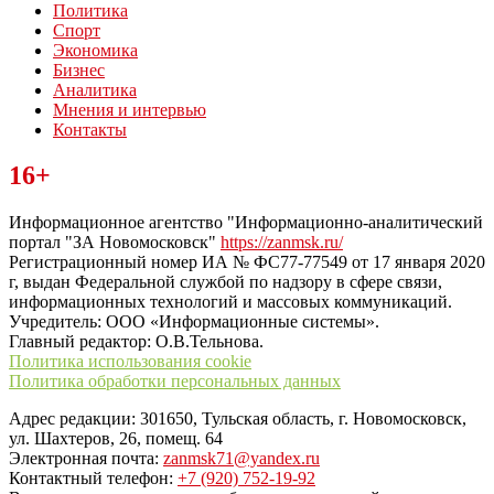
Политика
Спорт
Экономика
Бизнес
Аналитика
Мнения и интервью
Контакты
Читайте последние новости дня в Тульской области на сайте
16+
“ЗаНовомосковск”
Информационное агентство "Информационно-аналитический
портал "ЗА Новомосковск"
https://zanmsk.ru/
Регистрационный номер ИА № ФС77-77549 от 17 января 2020
г, выдан Федеральной службой по надзору в сфере связи,
информационных технологий и массовых коммуникаций.
Учредитель: ООО «Информационные системы».
Главный редактор: О.В.Тельнова.
Политика использования cookie
Политика обработки персональных данных
Адрес редакции: 301650, Тульская область, г. Новомосковск,
ул. Шахтеров, 26, помещ. 64
Электронная почта:
zanmsk71@yandex.ru
Контактный телефон:
+7 (920) 752-19-92