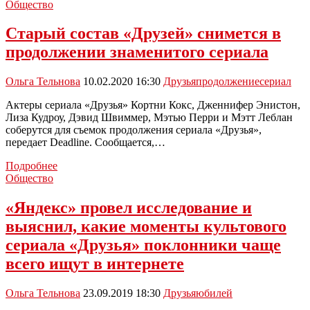
два
Общество
месяца
отложили
Старый состав «Друзей» снимется в
съемки
продолжении знаменитого сериала
«Друзей»
из-
за
Ольга Тельнова
10.02.2020 16:30
Друзья
продолжение
сериал
нового
вируса
Актеры сериала «Друзья» Кортни Кокс, Дженнифер Энистон,
Лиза Кудроу, Дэвид Швиммер, Мэтью Перри и Мэтт Леблан
соберутся для съемок продолжения сериала «Друзья»,
передает Deadline. Сообщается,…
Старый
Подробнее
состав
Общество
«Друзей»
снимется
«Яндекс» провел исследование и
в
выяснил, какие моменты культового
продолжении
знаменитого
сериала «Друзья» поклонники чаще
сериала
всего ищут в интернете
Ольга Тельнова
23.09.2019 18:30
Друзья
юбилей