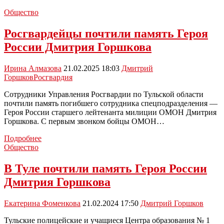
Общество
Росгвардейцы почтили память Героя
России Дмитрия Горшкова
Ирина Алмазова
21.02.2025 18:03
Дмитрий
Горшков
Росгвардия
Сотрудники Управления Росгвардии по Тульской области
почтили память погибшего сотрудника спецподразделения —
Героя России старшего лейтенанта милиции ОМОН Дмитрия
Горшкова. С первым звонком бойцы ОМОН…
Росгвардейцы
Подробнее
почтили
Общество
память
Героя
В Туле почтили память Героя России
России
Дмитрия Горшкова
Дмитрия
Горшкова
Екатерина Фоменкова
21.02.2024 17:50
Дмитрий Горшков
Тульские полицейские и учащиеся Центра образования № 1