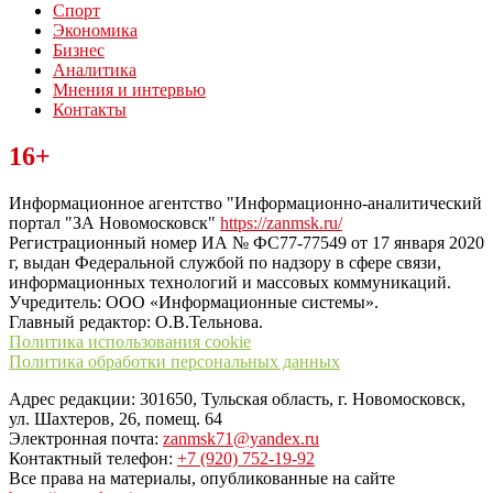
Спорт
Экономика
Бизнес
Аналитика
Мнения и интервью
Контакты
Читайте последние новости дня в Тульской области на сайте
16+
“ЗаНовомосковск”
Информационное агентство "Информационно-аналитический
портал "ЗА Новомосковск"
https://zanmsk.ru/
Регистрационный номер ИА № ФС77-77549 от 17 января 2020
г, выдан Федеральной службой по надзору в сфере связи,
информационных технологий и массовых коммуникаций.
Учредитель: ООО «Информационные системы».
Главный редактор: О.В.Тельнова.
Политика использования cookie
Политика обработки персональных данных
Адрес редакции: 301650, Тульская область, г. Новомосковск,
ул. Шахтеров, 26, помещ. 64
Электронная почта:
zanmsk71@yandex.ru
Контактный телефон:
+7 (920) 752-19-92
Все права на материалы, опубликованные на сайте