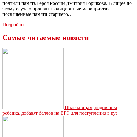
почтили память Героя России Дмитрия Горшкова. В лицее по
этому случаю прошли традиционные мероприятия,
посвященные памяти старшего…
В
Подробнее
Туле
почтили
Самые читаемые новости
память
Героя
России
Дмитрия
Горшкова
Школьницам, родившим
ребёнка, добавят баллов на ЕГЭ для поступления в вуз