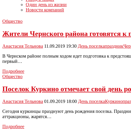
Один день из жизни
Новости компаний
Общество
Жители Чернского района готовятся к 
Анастасия Тельнова
11.09.2019 19:30
День поселка
праздник
Чер
В Чернском районе полным ходом идет подготовка к предстоящ
первый…
Жители
Подробнее
Чернского
Общество
района
готовятся
Поселок Куркино отмечает свой день р
к
празднованию
Анастасия Тельнова
01.09.2019 18:00
День поселка
Куркино
пра
Дня
поселка
Сегодня куркинцы празднуют день рождения поселка. Праздни
аттракционы, жарятся…
Поселок
Подробнее