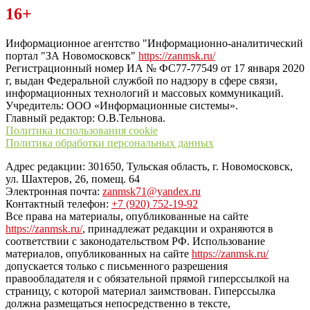
Читайте последние новости дня в Тульской области на сайте
16+
“ЗаНовомосковск”
Информационное агентство "Информационно-аналитический
портал "ЗА Новомосковск"
https://zanmsk.ru/
Регистрационный номер ИА № ФС77-77549 от 17 января 2020
г, выдан Федеральной службой по надзору в сфере связи,
информационных технологий и массовых коммуникаций.
Учредитель: ООО «Информационные системы».
Главный редактор: О.В.Тельнова.
Политика использования cookie
Политика обработки персональных данных
Адрес редакции: 301650, Тульская область, г. Новомосковск,
ул. Шахтеров, 26, помещ. 64
Электронная почта:
zanmsk71@yandex.ru
Контактный телефон:
+7 (920) 752-19-92
Все права на материалы, опубликованные на сайте
https://zanmsk.ru/
, принадлежат редакции и охраняются в
соответствии с законодательством РФ. Использование
материалов, опубликованных на сайте
https://zanmsk.ru/
допускается только с письменного разрешения
правообладателя и с обязательной прямой гиперссылкой на
страницу, с которой материал заимствован. Гиперссылка
должна размещаться непосредственно в тексте,