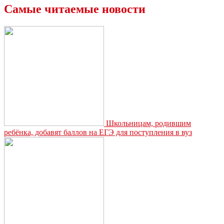
«Новости
Самые читаемые новости
Новомосковска»:
дело
о
сокрытых
миллионах,
«слив»
мобильной
базы
данных
и
уникальный
демонтаж
многотонной
Школьницам, родившим
трубы
ребёнка, добавят баллов на ЕГЭ для поступления в вуз