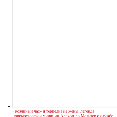
«Козлиный час» и терпеливые жёны: легенда
новомосковской милиции Александр Мельхер о службе