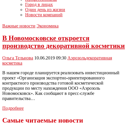
Город в лицах
Один день из жизни
Новости компаний
Важные новости
Экономика
В Новомосковске откроется
производство декоративной косметики
Ольга Тельнова
10.06.2019 09:30
Аэрозоль
декоративная
косметика
В нашем городе планируется реализовать инвестиционный
проект «Организация экспортно-ориентированного
контрактного производства готовой косметической
продукции по месту нахождения ООО «Аэрозоль
Новомосковск». Как сообщают в пресс-службе
правительства…
В
Подробнее
Новомосковске
откроется
Самые читаемые новости
производство