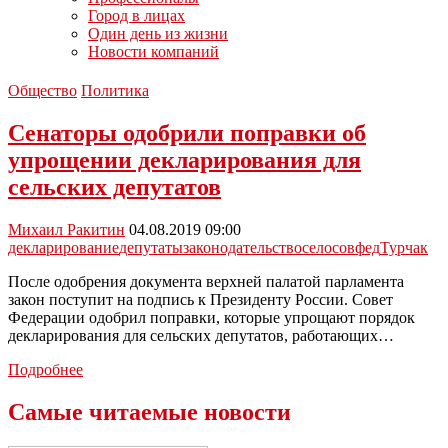
Город в лицах
Один день из жизни
Новости компаний
Общество
Политика
Сенаторы одобрили поправки об
упрощении декларирования для
сельских депутатов
Михаил Ракитин
04.08.2019 09:00
декларирование
депутаты
законодательство
село
совфед
Турчак
После одобрения документа верхней палатой парламента
закон поступит на подпись к Президенту России. Совет
Федерации одобрил поправки, которые упрощают порядок
декларирования для сельских депутатов, работающих…
Сенаторы
Подробнее
одобрили
поправки
Самые читаемые новости
об
упрощении