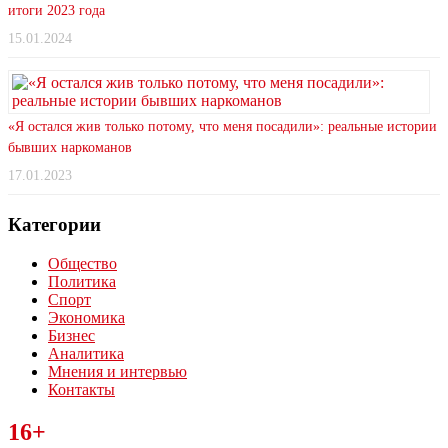
итоги 2023 года
15.01.2024
«Я остался жив только потому, что меня посадили»: реальные истории
бывших наркоманов
17.01.2023
Категории
Общество
Политика
Спорт
Экономика
Бизнес
Аналитика
Мнения и интервью
Контакты
Читайте последние новости дня в Тульской области на сайте
16+
“ЗаНовомосковск”