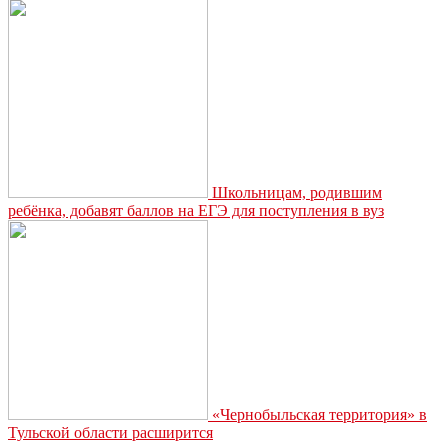
декларирования
для
сельских
депутатов
Школьницам, родившим
ребёнка, добавят баллов на ЕГЭ для поступления в вуз
«Чернобыльская территория» в
Тульской области расширится