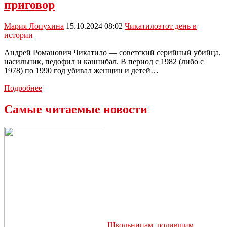
Чикатило
приговор
Мария Лопухина
15.10.2024 08:02
Чикатило
этот день в
истории
Андрей Романович Чикатило — советский серийный убийца,
насильник, педофил и каннибал. В период с 1982 (либо с
1978) по 1990 год убивал женщин и детей…
Этот
Подробнее
день
в
Самые читаемые новости
истории:
Андрею
Чикатило
был
вынесен
смертный
приговор
Школьницам, родившим