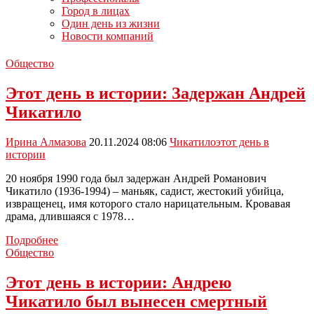
Город в лицах
Один день из жизни
Новости компаний
Общество
Этот день в истории: Задержан Андрей
Чикатило
Ирина Алмазова
20.11.2024 08:06
Чикатило
этот день в
истории
20 ноября 1990 года был задержан Андрей Романович
Чикатило (1936-1994) – маньяк, садист, жестокий убийца,
извращенец, имя которого стало нарицательным. Кровавая
драма, длившаяся с 1978…
Этот
Подробнее
день
Общество
в
истории:
Этот день в истории: Андрею
Задержан
Чикатило был вынесен смертный
Андрей