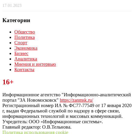
17.01.2023
Категории
Общество
Политика
Спорт
Экономика
Бизнес
Аналитика
Мнения и интервью
Контакты
Читайте последние новости дня в Тульской области на сайте
16+
“ЗаНовомосковск”
Информационное агентство "Информационно-аналитический
портал "ЗА Новомосковск"
https://zanmsk.ru/
Регистрационный номер ИА № ФС77-77549 от 17 января 2020
г, выдан Федеральной службой по надзору в сфере связи,
информационных технологий и массовых коммуникаций.
Учредитель: ООО «Информационные системы».
Главный редактор: О.В.Тельнова.
Политика использования cookie