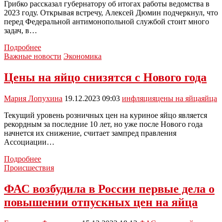
Грибко рассказал губернатору об итогах работы ведомства в
2023 году. Открывая встречу, Алексей Дюмин подчеркнул, что
перед Федеральной антимонопольной службой стоит много
задач, в…
Алексей
Подробнее
Дюмин
Важные новости
Экономика
обсудил
с
Цены на яйцо снизятся с Нового года
руководством
тульского
Мария Лопухина
19.12.2023 09:03
инфляция
цены на яйца
яйца
УФАС
вопрос
Текущий уровень розничных цен на куриное яйцо является
контроля
рекордным за последние 10 лет, но уже после Нового года
цен
начнется их снижение, считает зампред правления
Ассоциации…
Цены
Подробнее
на
Происшествия
яйцо
снизятся
ФАС возбудила в России первые дела о
с
повышении отпускных цен на яйца
Нового
года