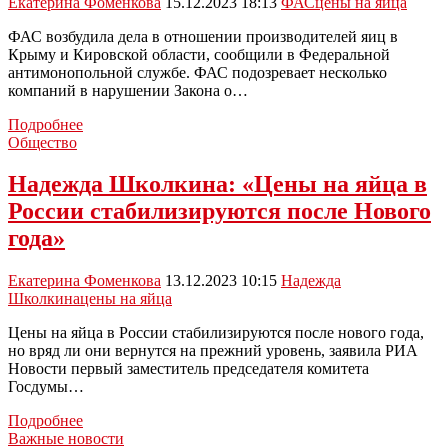
Екатерина Фоменкова
15.12.2023 18:13
ФАС
цены на яйца
ФАС возбудила дела в отношении производителей яиц в
Крыму и Кировской области, сообщили в Федеральной
антимонопольной службе. ФАС подозревает несколько
компаний в нарушении Закона о…
ФАС
Подробнее
возбудила
Общество
в
России
Надежда Школкина: «Цены на яйца в
первые
России стабилизируются после Нового
дела
о
года»
повышении
отпускных
Екатерина Фоменкова
13.12.2023 10:15
Надежда
цен
Школкина
цены на яйца
на
яйца
Цены на яйца в России стабилизируются после нового года,
но вряд ли они вернутся на прежний уровень, заявила РИА
Новости первый заместитель председателя комитета
Госдумы…
Надежда
Подробнее
Школкина:
Важные новости