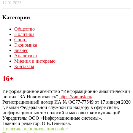
17.01.2023
Категории
Общество
Политика
Спорт
Экономика
Бизнес
Аналитика
Мнения и интервью
Контакты
Читайте последние новости дня в Тульской области на сайте
16+
“ЗаНовомосковск”
Информационное агентство "Информационно-аналитический
портал "ЗА Новомосковск"
https://zanmsk.ru/
Регистрационный номер ИА № ФС77-77549 от 17 января 2020
г, выдан Федеральной службой по надзору в сфере связи,
информационных технологий и массовых коммуникаций.
Учредитель: ООО «Информационные системы».
Главный редактор: О.В.Тельнова.
Политика использования cookie