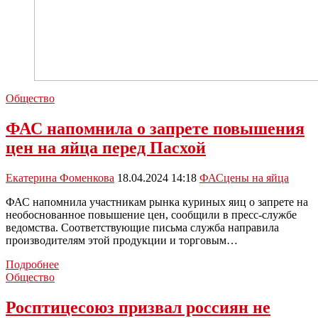
Общество
ФАС напомнила о запрете повышения
цен на яйца перед Пасхой
Екатерина Фоменкова
18.04.2024 14:18
ФАС
цены на яйца
ФАС напомнила участникам рынка куриных яиц о запрете на
необоснованное повышение цен, сообщили в пресс-службе
ведомства. Соответствующие письма служба направила
производителям этой продукции и торговым…
ФАС
Подробнее
напомнила
Общество
о
запрете
Росптицесоюз призвал россиян не
повышения