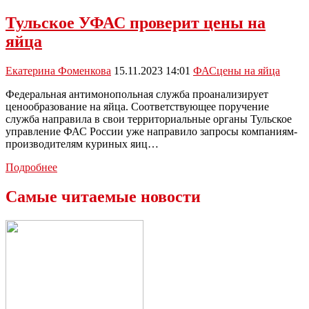
«Цены
на
Тульское УФАС проверит цены на
яйца
яйца
в
России
стабилизируются
Екатерина Фоменкова
15.11.2023 14:01
ФАС
цены на яйца
после
Нового
Федеральная антимонопольная служба проанализирует
года»
ценообразование на яйца. Соответствующее поручение
служба направила в свои территориальные органы Тульское
управление ФАС России уже направило запросы компаниям-
производителям куриных яиц…
Тульское
Подробнее
УФАС
проверит
Самые читаемые новости
цены
на
яйца