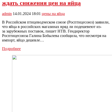
ждать снижения цен на яйца
цен
на
яйца
admin
14.01.2024 18:01
цены на яйца
перед
Пасхой
В Российском птицеводческом союзе (Росптицесоюз) заявили,
что яйца в российских магазинах вряд ли подешевеют из-
за зарубежных поставок, пишет НТВ. Гендиректор
Росптицесоюза Галина Бобылева сообщила, что несмотря на
импорт, яйцо дешевле…
Росптицесоюз
Подробнее
призвал
россиян
не
ждать
снижения
цен
на
яйца