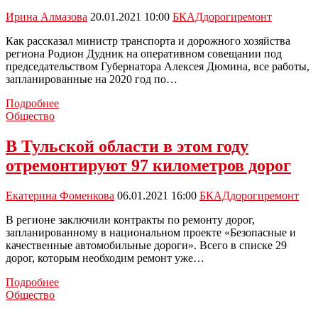
с
управляемыми
Ирина Алмазова
20.01.2021 10:00
БКАД
дороги
ремонт
дорожными
знаками
Как рассказал министр транспорта и дорожного хозяйства
региона Родион Дудник на оперативном совещании под
председательством Губернатора Алексея Дюмина, все работы,
запланированные на 2020 год по…
В
Подробнее
этом
Общество
году
в
В Тульской области в этом году
тульском
отремонтируют 97 километров дорог
регионе
отремонтируют
333
Екатерина Фоменкова
06.01.2021 16:00
БКАД
дороги
ремонт
километра
дорог
В регионе заключили контракты по ремонту дорог,
запланированному в национальном проекте «Безопасные и
качественные автомобильные дороги». Всего в списке 29
дорог, которым необходим ремонт уже…
В
Подробнее
Тульской
Общество
области