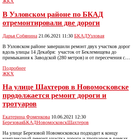
Новомосковске
ЖКХ
продолжаются
работы
В Узловском районе по БКАД
по
отремонтировали две дороги
проекту
БКД
Дарья Собянина
21.06.2021 11:30
БКАД
Узловая
В Узловском районе завершили ремонт двух участков дорог
вдоль улицы 14 Декабря: участок от Беклемищева до
примыкания к Заводской (280 метров) и от пересечения с…
В
Подробнее
Узловском
ЖКХ
районе
по
На улице Шахтеров в Новомосковске
БКАД
продолжается ремонт дороги и
отремонтировали
две
тротуаров
дороги
Екатерина Фоменкова
10.06.2021 12:30
Березовая
БКАД
Новомосковск
Шахтеров
На улице Березовой Новомосковска подходит к концу
комплексный ремонт участка дороги и тротуаров в рамках