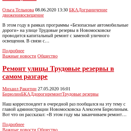
Тульской
области
Ольга Тельнова
08.06.2020 13:30
БКАД
ограничение
в
движения
освещение
самом
разгаре
В этом году в рамках программы «Безопасные автомобильные
дороги» на улице Трудовые резервы в Новомосковске
проводится капитальный ремонт с заменой уличного
освещения. В связи с…
С
Подробнее
сегодняшнего
Важные новости
Общество
дня
в
Ремонт улицы Трудовые резервы в
некоторых
самом разгаре
районах
Новомосковска
отключат
Михаил Ракитин
27.05.2020 16:01
освещение
Бирюлин
БКАД
дороги
ремонт
Трудовые резервы
Наш корреспондент в очередной раз пообщался на эту тему с
главой администрации Новомосковска Алексеем Бирюлиным.
Вот что он рассказал: «В этом году мы заканчиваем ремонт…
Ремонт
Подробнее
улицы
Важные новости
Общество