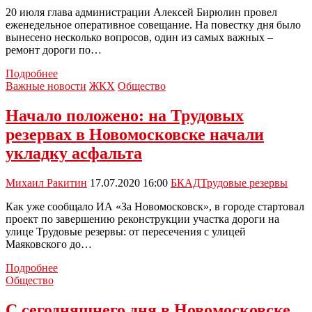
октября
20 июля глава администрации Алексей Бирюлин провел
еженедельное оперативное совещание. На повестку дня было
вынесено несколько вопросов, один из самых важных –
ремонт дороги по…
По
Подробнее
улице
Важные новости
ЖКХ
Общество
Трудовые
резервы
Начало положено: на Трудовых
будут
резервах в Новомосковске начали
высажены
новые
укладку асфальта
деревья
Михаил Ракитин
17.07.2020 16:00
БКАД
Трудовые резервы
Как уже сообщало ИА «За Новомосковск», в городе стартовал
проект по завершению реконструкции участка дороги на
улице Трудовые резервы: от пересечения с улицей
Маяковского до…
Начало
Подробнее
положено:
Общество
на
Трудовых
С сегодняшнего дня в Новомосковске