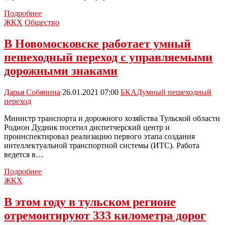
В
Подробнее
Новомосковске
ЖКХ
Общество
начались
масштабные
В Новомосковске работает умный
работы
пешеходный переход с управляемыми
по
ремонту
дорожными знаками
дорог
и
Дарья Собянина
26.01.2021 07:00
БКАД
умный пешеходный
тротуаров
переход
Министр транспорта и дорожного хозяйства Тульской области
Родион Дудник посетил диспетчерский центр и
проинспектировал реализацию первого этапа создания
интеллектуальной транспортной системы (ИТС). Работа
ведется в…
В
Подробнее
Новомосковске
ЖКХ
работает
умный
В этом году в тульском регионе
пешеходный
отремонтируют 333 километра дорог
переход