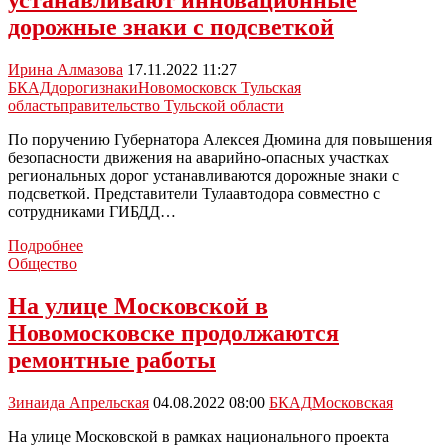
устанавливают инновационные
млн
муниципальных
дорожные знаки с подсветкой
денег
Ирина Алмазова
17.11.2022 11:27
БКАД
дороги
знаки
Новомосковск Тульская
область
правительство Тульской области
По поручению Губернатора Алексея Дюмина для повышения
безопасности движения на аварийно-опасных участках
региональных дорог устанавливаются дорожные знаки с
подсветкой. Представители Тулаавтодора совместно с
сотрудниками ГИБДД…
В
Подробнее
Тульской
Общество
области
на
На улице Московской в
трассах
Новомосковске продолжаются
устанавливают
инновационные
ремонтные работы
дорожные
знаки
Зинаида Апрельская
04.08.2022 08:00
БКАД
Московская
с
подсветкой
На улице Московской в рамках национального проекта