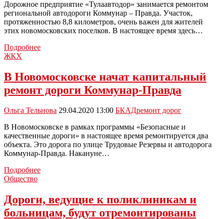
Дорожное предприятие «Тулаавтодор» занимается ремонтом
региональной автодороги Коммунар – Правда. Участок,
протяженностью 8,8 километров, очень важен для жителей
этих новомосковских поселков. В настоящее время здесь…
В
Подробнее
Новомосковске
ЖКХ
продолжаются
работы
В Новомосковске начат капитальный
в
ремонт дороги Коммунар-Правда
рамках
программы
БКАД
Ольга Тельнова
29.04.2020 13:00
БКАД
ремонт дорог
В Новомосковске в рамках программы «Безопасные и
качественные дороги» в настоящее время ремонтируется два
объекта. Это дорога по улице Трудовые Резервы и автодорога
Коммунар-Правда. Накануне…
В
Подробнее
Новомосковске
Общество
начат
капитальный
Дороги, ведущие к поликлиникам и
ремонт
больницам, будут отремонтированы
дороги