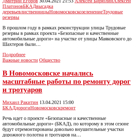
Дмитрий Егоров
30.04.2021 21:53
Алексей Бирюлин
Алексей
28
Платонов
БКАД
высадка
участков
деревьев
лиственницы
Новомосковск
озеленение
Трудовые
дорог
резервы
В прошлом году в рамках реконструкции улицы Трудовые
резервы в рамках проекта «Безопасные и качественные
автомобильные дороги» на участке от улицы Маяковского до
Шахтеров были…
На
Подробнее
улице
Важные новости
Общество
Трудовые
резервы
В Новомосковске начались
восстановлена
масштабные работы по ремонту дорог
аллея
из
и тротуаров
лиственниц
Михаил Ракитин
13.04.2021 15:00
БКАД
дороги
Новомосковск
ремонт
Речь идет о проекте «Безопасные и качественные
автомобильные дороги» (БКАД), по которому в этом сезоне
будут отремонтированы довольно внушительные участки
дорожного полотна и тротуаров на…