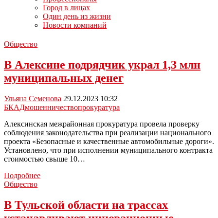
Город в лицах
Один день из жизни
Новости компаний
Общество
В Алексине подрядчик украл 1,3 млн
муниципальных денег
Ульяна Семенова
29.12.2023 10:32
БКАД
мошенничество
прокуратура
Алексинская межрайонная прокуратура провела проверку
соблюдения законодательства при реализации национального
проекта «Безопасные и качественные автомобильные дороги».
Установлено, что при исполнении муниципального контракта
стоимостью свыше 10…
В
Подробнее
Алексине
Общество
подрядчик
украл
В Тульской области на трассах
1,3