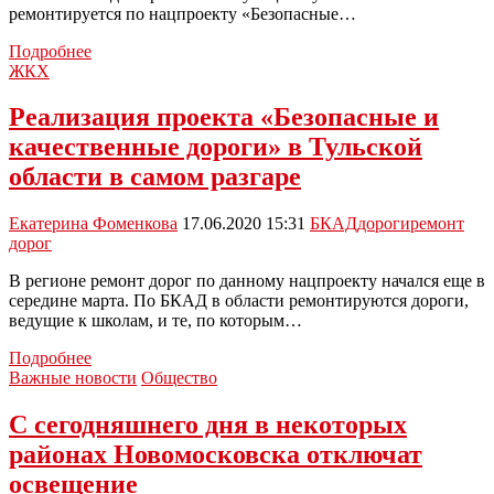
ремонтируется по нацпроекту «Безопасные…
Фотофакт:
Подробнее
на
ЖКХ
улице
Трудовые
Реализация проекта «Безопасные и
резервы
качественные дороги» в Тульской
продолжается
замена
области в самом разгаре
фонарей
освещения
Екатерина Фоменкова
17.06.2020 15:31
БКАД
дороги
ремонт
дорог
В регионе ремонт дорог по данному нацпроекту начался еще в
середине марта. По БКАД в области ремонтируются дороги,
ведущие к школам, и те, по которым…
Реализация
Подробнее
проекта
Важные новости
Общество
«Безопасные
и
С сегодняшнего дня в некоторых
качественные
районах Новомосковска отключат
дороги»
в
освещение