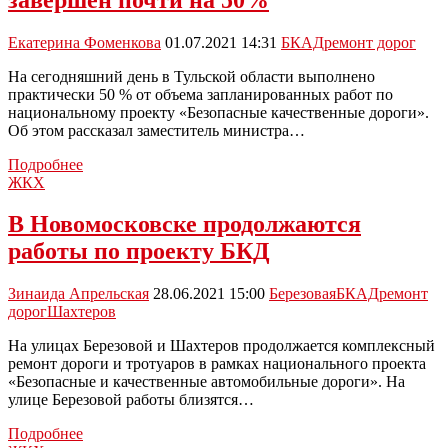
сузили
парковочные
карманы
Екатерина Фоменкова
01.07.2021 14:31
БКАД
ремонт дорог
на
улице
На сегодняшний день в Тульской области выполнено
Шахтеров
практически 50 % от объема запланированных работ по
национальному проекту «Безопасные качественные дороги».
Об этом рассказал заместитель министра…
В
Подробнее
Тульской
ЖКХ
области
ремонт
В Новомосковске продолжаются
дорог
работы по проекту БКД
завершен
почти
на
Зинаида Апрельская
28.06.2021 15:00
Березовая
БКАД
ремонт
50%
дорог
Шахтеров
На улицах Березовой и Шахтеров продолжается комплексный
ремонт дороги и тротуаров в рамках национального проекта
«Безопасные и качественные автомобильные дороги». На
улице Березовой работы близятся…
В
Подробнее