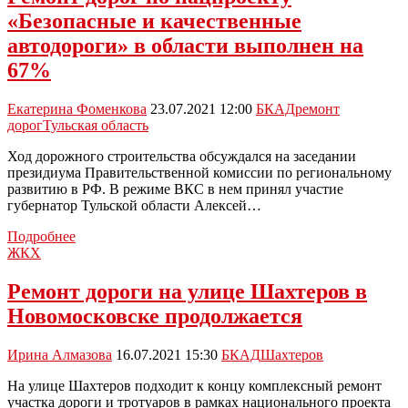
ремонт
«Безопасные и качественные
дорог
автодороги» в области выполнен на
67%
Екатерина Фоменкова
23.07.2021 12:00
БКАД
ремонт
дорог
Тульская область
Ход дорожного строительства обсуждался на заседании
президиума Правительственной комиссии по региональному
развитию в РФ. В режиме ВКС в нем принял участие
губернатор Тульской области Алексей…
Ремонт
Подробнее
дорог
ЖКХ
по
нацпроекту
Ремонт дороги на улице Шахтеров в
«Безопасные
Новомосковске продолжается
и
качественные
автодороги»
Ирина Алмазова
16.07.2021 15:30
БКАД
Шахтеров
в
области
На улице Шахтеров подходит к концу комплексный ремонт
выполнен
участка дороги и тротуаров в рамках национального проекта