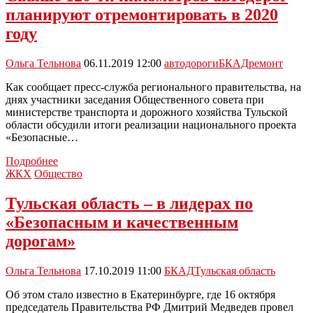
в
планируют отремонтировать в 2020
этом
году
году
Ольга Тельнова
06.11.2019 12:00
автодороги
БКАД
ремонт
Как сообщает пресс-служба регионального правительства, на
днях участники заседания Общественного совета при
министерстве транспорта и дорожного хозяйства Тульской
области обсудили итоги реализации национального проекта
«Безопасные…
Свыше
Подробнее
120-
ЖКХ
Общество
ти
километров
Тульская область – в лидерах по
автодорог
«Безопасным и качественным
планируют
отремонтировать
дорогам»
в
2020
Ольга Тельнова
17.10.2019 11:00
БКАД
Тульская область
году
Об этом стало известно в Екатеринбурге, где 16 октября
председатель Правительства РФ Дмитрий Медведев провел