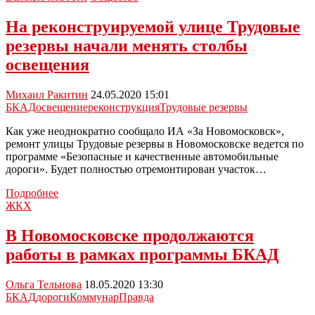
Трудовые
резервы
На реконструируемой улице Трудовые
в
резервы начали менять столбы
самом
разгаре
освещения
Михаил Ракитин
24.05.2020 15:01
БКАД
освещение
реконструкция
Трудовые резервы
Как уже неоднократно сообщало ИА «За Новомосковск»,
ремонт улицы Трудовые резервы в Новомосковске ведется по
программе «Безопасные и качественные автомобильные
дороги». Будет полностью отремонтирован участок…
На
Подробнее
реконструируемой
ЖКХ
улице
Трудовые
В Новомосковске продолжаются
резервы
работы в рамках программы БКАД
начали
менять
столбы
Ольга Тельнова
18.05.2020 13:30
освещения
БКАД
дороги
Коммунар
Правда