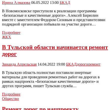
и
Ирина Алмазова
06.05.2022 13:00
БКАД
детским
садам
В Новомосковске приступили к реализации программы
«Безопасные и качественные дороги». Алексей Бирюлин
вместе с заместителем Федором Сизовым и представителями
подрядной организации побывали на участке дороги…
Программа
Подробнее
БКАД
ЖКХ
реализуется
в
В Тульской области начинается ремонт
Новомосковске:
дорог
видео
Зинаида Апрельская
14.04.2022 19:00
БКАД
дороги
ремонт
В Тульскую область полностью поставили инертные
материалы для проведения ремонтных работ на дорогах в
рамках нацпроекта «Безопасные качественные дороги» и
других программ, пишет Тульская служба…
В
Подробнее
Тульской
Общество
области
начинается
Ремонт дорог по нацпроекту