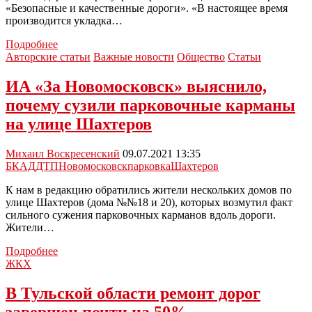
на
«Безопасные и качественные дороги». «В настоящее время
67%
производится укладка…
Ремонт
Подробнее
дороги
Авторские статьи
Важные новости
Общество
Статьи
на
улице
ИА «За Новомосковск» выяснило,
Шахтеров
почему сузили парковочные карманы
в
Новомосковске
на улице Шахтеров
продолжается
Михаил Воскресенский
09.07.2021 13:35
БКАД
ДТП
Новомосковск
парковка
Шахтеров
К нам в редакцию обратились жители нескольких домов по
улице Шахтеров (дома №№18 и 20), которых возмутил факт
сильного сужения парковочных карманов вдоль дороги.
Жители…
ИА
Подробнее
«За
ЖКХ
Новомосковск»
выяснило,
В Тульской области ремонт дорог
почему
завершен почти на 50%