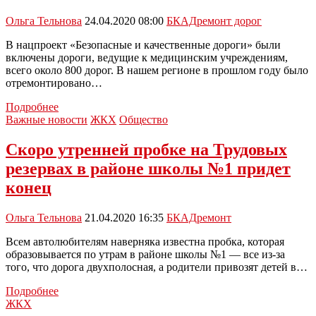
Коммунар-
Правда
Ольга Тельнова
24.04.2020 08:00
БКАД
ремонт дорог
В нацпроект «Безопасные и качественные дороги» были
включены дороги, ведущие к медицинским учреждениям,
всего около 800 дорог. В нашем регионе в прошлом году было
отремонтировано…
Дороги,
Подробнее
ведущие
Важные новости
ЖКХ
Общество
к
поликлиникам
Скоро утренней пробке на Трудовых
и
резервах в районе школы №1 придет
больницам,
будут
конец
отремонтированы
Ольга Тельнова
21.04.2020 16:35
БКАД
ремонт
Всем автолюбителям наверняка известна пробка, которая
образовывается по утрам в районе школы №1 — все из-за
того, что дорога двухполосная, а родители привозят детей в…
Скоро
Подробнее
утренней
ЖКХ
пробке