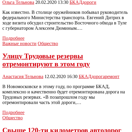
Ольга Тельнова
20.02.2020 13:30
БКАД
дороги
дорог
Как известно. В столице оружейников побывал руководитель
федерального Министерства транспорта. Евгений Дитрих в
ходе визита обсудил строительство Восточного обхода в Туле
с губернатором Алексеем Дюминым.…
Евгений
Подробнее
Дитрих
Важные новости
Общество
положительно
оценил
Улицу Трудовые резервы
работу,
отремонтируют в этом году
проводимую
в
тульском
Анастасия Тельнова
12.02.2020 16:30
БКАД
дорога
ремонт
регионе
по
В Новомосковске в этому году, по программе БКАД,
нацпроекту
комплексно и качественно будет отремонтирована дорога на
БКАД
Трудовых резервах. «В позапрошлом году мы
отремонтировали часть этой дороги,…
Улицу
Подробнее
Трудовые
Общество
резервы
отремонтируют
Свыше 120-ти километров автодорог