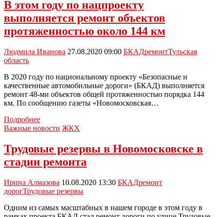
в
В этом году по нацпроекту
этом
выполняется ремонт объектов
году
отремонтируют
протяженностью около 144 км
97
километров
Людмила Иванова
27.08.2020 09:00
БКАД
ремонт
Тульская
дорог
область
В 2020 году по национальному проекту «Безопасные и
качественные автомобильные дороги» (БКАД) выполняется
ремонт 48-ми объектов общей протяженностью порядка 144
км. По сообщению газеты «Новомосковская…
В
Подробнее
этом
Важные новости
ЖКХ
году
по
Трудовые резервы в Новомосковске в
нацпроекту
стадии ремонта
выполняется
ремонт
объектов
Ирина Алмазова
10.08.2020 13:30
БКАД
ремонт
протяженностью
дорог
Трудовые резервы
около
144
Одним из самых масштабных в нашем городе в этом году в
км
рамках проекта БКАД стал ремонт дороги по улице Трудовые