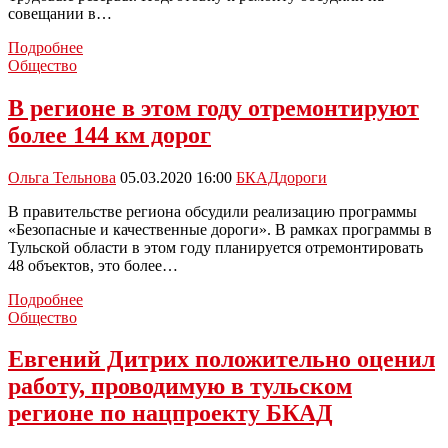
совещании в…
Трудовые
Подробнее
резервы
Общество
капитально
отремонтируют
В регионе в этом году отремонтируют
более 144 км дорог
Ольга Тельнова
05.03.2020 16:00
БКАД
дороги
В правительстве региона обсудили реализацию программы
«Безопасные и качественные дороги». В рамках программы в
Тульской области в этом году планируется отремонтировать
48 объектов, это более…
В
Подробнее
регионе
Общество
в
этом
Евгений Дитрих положительно оценил
году
работу, проводимую в тульском
отремонтируют
более
регионе по нацпроекту БКАД
144
км