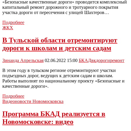
«Безопасные качественные дороги» проводится комплексный
капитальный ремонт дорожного и тротуарного покрытия
участка дороги от пересечения с улицей Шахтеров…
На
Подробнее
улице
ЖКХ
Московской
в
В Тульской области отремонтируют
Новомосковске
дороги к школам и детским садам
продолжаются
ремонтные
работы
Зинаида Апрельская
02.06.2022 15:00
БКАД
вк
дороги
ремонт
В этом году в тульском регионе отремонтируют участки
подъездных дорог, ведущих к детским садам и школам.
Работы выполнят по национальному проекту «Безопасные и
качественные дороги».
В
Подробнее
Тульской
Видеоновости Новомосковска
области
отремонтируют
Программа БКАД реализуется в
дороги
Новомосковске: видео
к
школам