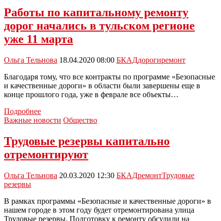
на
Работы по капитальному ремонту
Трудовых
дорог начались в тульском регионе
резервах
в
уже 11 марта
районе
школы
Ольга Тельнова
18.04.2020 08:00
БКАД
дороги
ремонт
№1
придет
Благодаря тому, что все контракты по программе «Безопасные
конец
и качественные дороги» в области были завершены еще в
конце прошлого года, уже в феврале все объекты…
Работы
Подробнее
по
Важные новости
Общество
капитальному
ремонту
Трудовые резервы капитально
дорог
отремонтируют
начались
в
тульском
Ольга Тельнова
20.03.2020 12:30
БКАД
ремонт
Трудовые
регионе
резервы
уже
11
В рамках программы «Безопасные и качественные дороги» в
марта
нашем городе в этом году будет отремонтирована улица
Трудовые резервы. Подготовку к ремонту обсудили на