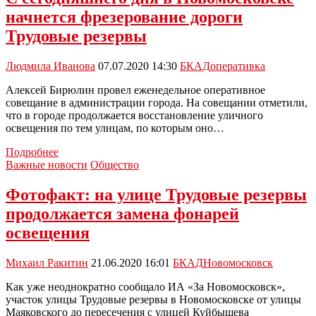
резервах
начнется фрезерование дороги
в
Новомосковске
Трудовые резервы
начали
укладку
Людмила Иванова
07.07.2020 14:30
БКАД
оперативка
асфальта
Алексей Бирюлин провел еженедельное оперативное
совещание в администрации города. На совещании отметили,
что в городе продолжается восстановление уличного
освещения по тем улицам, по которым оно…
С
Подробнее
сегодняшнего
Важные новости
Общество
дня
в
Фотофакт: на улице Трудовые резервы
Новомосковске
продолжается замена фонарей
начнется
фрезерование
освещения
дороги
Трудовые
Михаил Ракитин
21.06.2020 16:01
БКАД
Новомосковск
резервы
Как уже неоднократно сообщало ИА «За Новомосковск»,
участок улицы Трудовые резервы в Новомосковске от улицы
Маяковского до пересечения с улицей Куйбышева