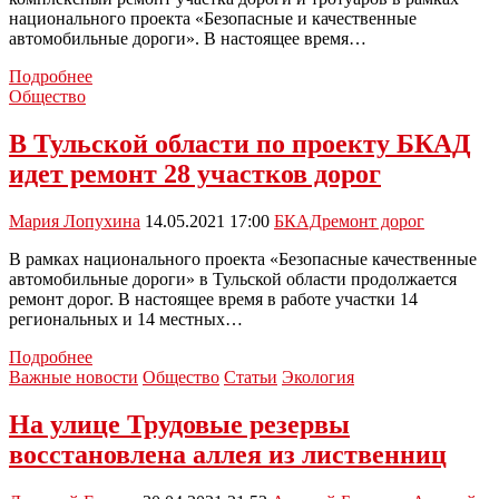
национального проекта «Безопасные и качественные
автомобильные дороги». В настоящее время…
На
Подробнее
улице
Общество
Шахтеров
в
В Тульской области по проекту БКАД
Новомосковске
идет ремонт 28 участков дорог
продолжается
ремонт
дороги
Мария Лопухина
14.05.2021 17:00
БКАД
ремонт дорог
и
тротуаров
В рамках национального проекта «Безопасные качественные
автомобильные дороги» в Тульской области продолжается
ремонт дорог. В настоящее время в работе участки 14
региональных и 14 местных…
В
Подробнее
Тульской
Важные новости
Общество
Статьи
Экология
области
по
На улице Трудовые резервы
проекту
восстановлена аллея из лиственниц
БКАД
идет
ремонт