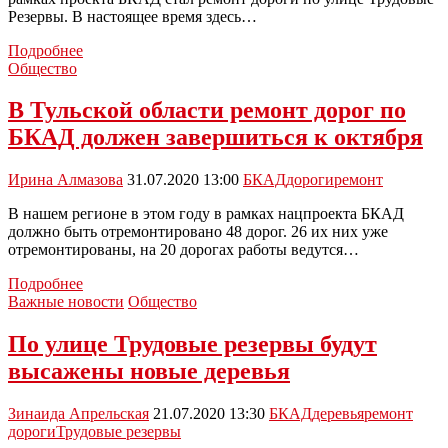
Резервы. В настоящее время здесь…
Трудовые
Подробнее
резервы
Общество
в
Новомосковске
В Тульской области ремонт дорог по
в
БКАД должен завершиться к октября
стадии
ремонта
Ирина Алмазова
31.07.2020 13:00
БКАД
дороги
ремонт
В нашем регионе в этом году в рамках нацпроекта БКАД
должно быть отремонтировано 48 дорог. 26 их них уже
отремонтированы, на 20 дорогах работы ведутся…
В
Подробнее
Тульской
Важные новости
Общество
области
ремонт
По улице Трудовые резервы будут
дорог
высажены новые деревья
по
БКАД
должен
Зинаида Апрельская
21.07.2020 13:30
БКАД
деревья
ремонт
завершиться
дороги
Трудовые резервы
к