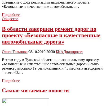
совещание о ходе реализации национального проекта
«Безопасные и качественные автомобильные…
Тульская
Подробнее
область
Общество
–
в
В области завершен ремонт дорог по
лидерах
проекту «Безопасные и качественные
по
«Безопасным
автомобильные дороги»
и
качественным
Ольга Тельнова
08.10.2019 20:30
БКАД
нацпроект
дорогам»
В этом году в Тульской области по национальному проекту
«Безопасные и качественные автомобильные дороги» было
реконструировано 19 региональных и 43 местных автодороги
– всего 62.…
В
Подробнее
области
завершен
Самые читаемые новости
ремонт
дорог
по
проекту