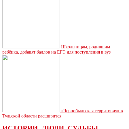
«Безопасные
и
качественные
автомобильные
дороги»
Школьницам, родившим
ребёнка, добавят баллов на ЕГЭ для поступления в вуз
«Чернобыльская территория» в
Тульской области расширится
ИСТОРИИ. ЛЮДИ. СУДЬБЫ