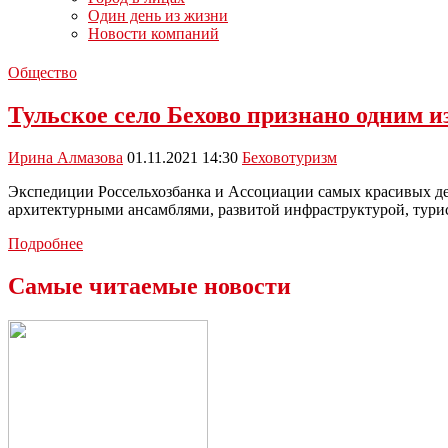
Один день из жизни
Новости компаний
Общество
Тульское село Бехово признано одним 
Ирина Алмазова
01.11.2021 14:30
Бехово
туризм
Экспедиции Россельхозбанка и Ассоциации самых красивых дер
архитектурными ансамблями, развитой инфраструктурой, тур
Тульское
Подробнее
село
Бехово
Самые читаемые новости
признано
одним
из
самых
красивых
в
мире