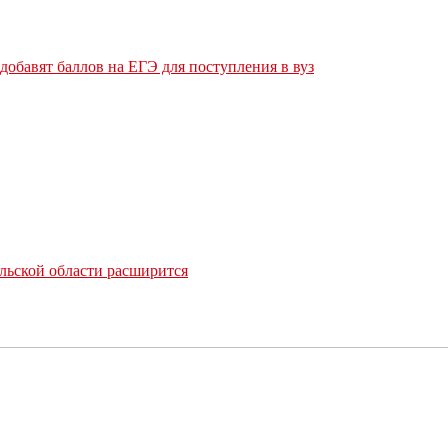
обавят баллов на ЕГЭ для поступления в вуз
льской области расширится