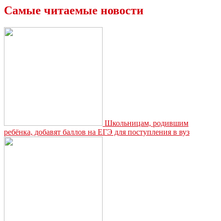
на
Самые читаемые новости
горящий
абсент»:
бармен
Валерий
Дуляев
—
о
сложностях
профессии,
грустных
клиентах
и
взрывных
Школьницам, родившим
напитках
ребёнка, добавят баллов на ЕГЭ для поступления в вуз