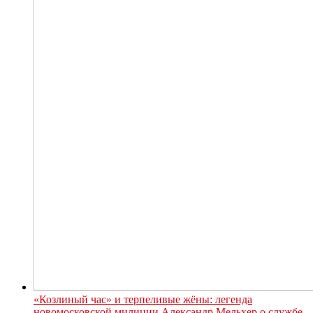
«Козлиный час» и терпеливые жёны: легенда
новомосковской милиции Александр Мельхер о службе