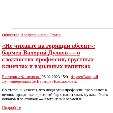
Общество
Профессионалы
Статьи
«Не чихайте на горящий абсент»:
бармен Валерий Дуляев — о
сложностях профессии, грустных
клиентах и взрывных напитках
Екатерина Фоменкова
06.02.2023 15:01
бармен
Валерий
Дуляев
веранда
кафе Веранда Новомосковск
Со стороны кажется, что люди этой профессии пребывают в
вечном празднике: красивый бар с напитками, музыка, блеск
бокалов и за стойкой — элегантный бармен в…
«Не
Подробнее
чихайте