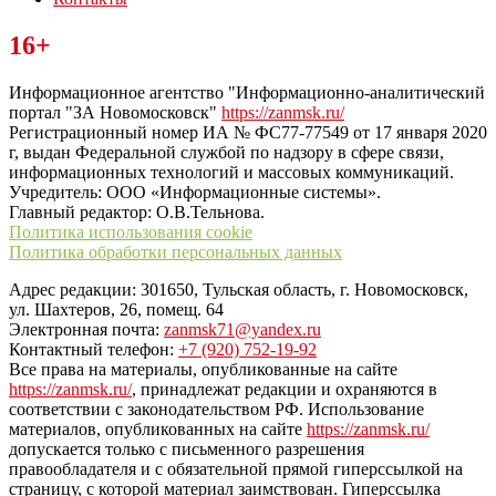
Читайте последние новости дня в Тульской области на сайте
16+
“ЗаНовомосковск”
Информационное агентство "Информационно-аналитический
портал "ЗА Новомосковск"
https://zanmsk.ru/
Регистрационный номер ИА № ФС77-77549 от 17 января 2020
г, выдан Федеральной службой по надзору в сфере связи,
информационных технологий и массовых коммуникаций.
Учредитель: ООО «Информационные системы».
Главный редактор: О.В.Тельнова.
Политика использования cookie
Политика обработки персональных данных
Адрес редакции: 301650, Тульская область, г. Новомосковск,
ул. Шахтеров, 26, помещ. 64
Электронная почта:
zanmsk71@yandex.ru
Контактный телефон:
+7 (920) 752-19-92
Все права на материалы, опубликованные на сайте
https://zanmsk.ru/
, принадлежат редакции и охраняются в
соответствии с законодательством РФ. Использование
материалов, опубликованных на сайте
https://zanmsk.ru/
допускается только с письменного разрешения
правообладателя и с обязательной прямой гиперссылкой на
страницу, с которой материал заимствован. Гиперссылка