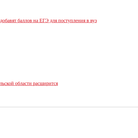
обавят баллов на ЕГЭ для поступления в вуз
льской области расширится