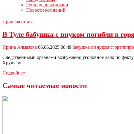
Один день из жизни
Новости компаний
Происшествия
В Туле бабушка с внуком погибли в гор
Ирина Алмазова
06.06.2025 08:49
бабушка с внуком сгорели
про
Следственными органами возбуждено уголовное дело по факту 
Хрущево…
В
Подробнее
Туле
бабушка
Самые читаемые новости
с
внуком
погибли
в
горящем
доме:
возбуждено
уголовное
дело