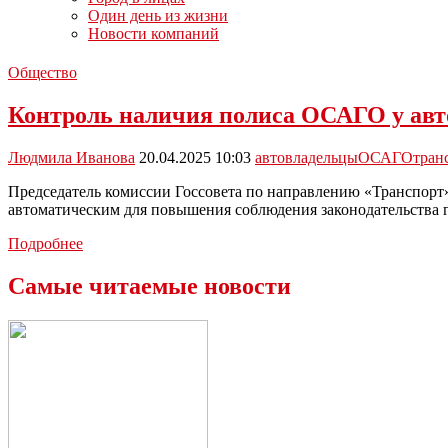
Один день из жизни
Новости компаний
Общество
Контроль наличия полиса ОСАГО у авт
Людмила Иванова
20.04.2025 10:03
автовладельцы
ОСАГО
тран
Председатель комиссии Госсовета по направлению «Транспорт»
автоматическим для повышения соблюдения законодательства
Контроль
Подробнее
наличия
полиса
Самые читаемые новости
ОСАГО
у
автовладельцев
могут
сделать
автоматическим