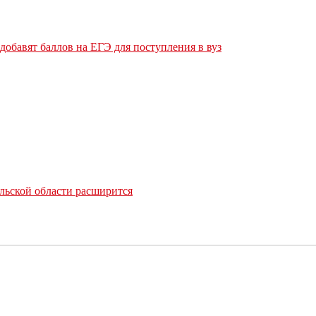
обавят баллов на ЕГЭ для поступления в вуз
льской области расширится