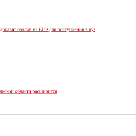
обавят баллов на ЕГЭ для поступления в вуз
льской области расширится