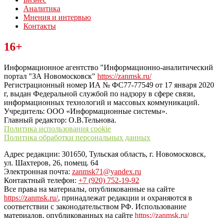
Аналитика
Мнения и интервью
Контакты
Читайте последние новости дня в Тульской области на сайте
16+
“ЗаНовомосковск”
Информационное агентство "Информационно-аналитический
портал "ЗА Новомосковск"
https://zanmsk.ru/
Регистрационный номер ИА № ФС77-77549 от 17 января 2020
г, выдан Федеральной службой по надзору в сфере связи,
информационных технологий и массовых коммуникаций.
Учредитель: ООО «Информационные системы».
Главный редактор: О.В.Тельнова.
Политика использования cookie
Политика обработки персональных данных
Адрес редакции: 301650, Тульская область, г. Новомосковск,
ул. Шахтеров, 26, помещ. 64
Электронная почта:
zanmsk71@yandex.ru
Контактный телефон:
+7 (920) 752-19-92
Все права на материалы, опубликованные на сайте
https://zanmsk.ru/
, принадлежат редакции и охраняются в
соответствии с законодательством РФ. Использование
материалов, опубликованных на сайте
https://zanmsk.ru/