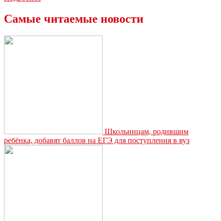
рассказали,
какая
Самые читаемые новости
часть
апельсина
самая
полезная
Школьницам, родившим
ребёнка, добавят баллов на ЕГЭ для поступления в вуз