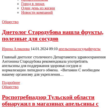
Город в лицах
Один день из жизни
Новости компаний
Общество
Диетолог Стародубова нашла фрукты,
полезные для сосудов
Ирина Алмазова
14.01.2024 09:10
апельсины
сосуды
фрукты
Главный диетолог столичного Департамента здравоохранения
Антонина Стародубова рекомендовала употреблять
апельсины для поддержания здоровья сосудов и
нормализации липидного обмена. «Витамин C необходим
нашему организму для укрепления…
Диетолог
Подробнее
Стародубова
Общество
нашла
фрукты,
Роспотребнадзор Тульской области
полезные
обнаружил в магазинах апельсины с
для