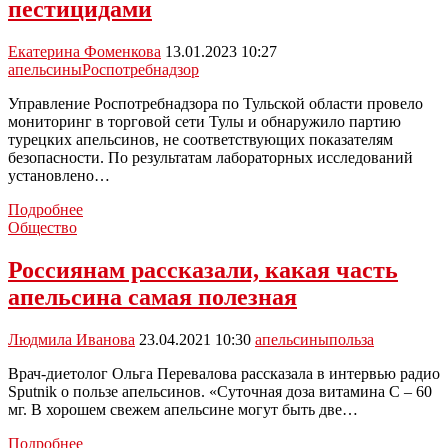
сосудов
пестицидами
Екатерина Фоменкова
13.01.2023 10:27
апельсины
Роспотребнадзор
Управление Роспотребнадзора по Тульской области провело
мониторинг в торговой сети Тулы и обнаружило партию
турецких апельсинов, не соответствующих показателям
безопасности. По результатам лабораторных исследований
установлено…
Роспотребнадзор
Подробнее
Тульской
Общество
области
обнаружил
Россиянам рассказали, какая часть
в
апельсина самая полезная
магазинах
апельсины
с
Людмила Иванова
23.04.2021 10:30
апельсины
польза
пестицидами
Врач-диетолог Ольга Перевалова рассказала в интервью радио
Sputnik о пользе апельсинов. «Суточная доза витамина С – 60
мг. В хорошем свежем апельсине могут быть две…
Россиянам
Подробнее