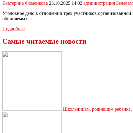
Екатерина Фоменкова
23.10.2025 14:02
администрация Белёва
м
Уголовное дело в отношении трёх участников организованной п
обвиняемых…
В
Подробнее
Белёве
чиновница
Самые читаемые новости
сколотила
ОПГ
по
отмыванию
бюджетных
денег
Школьницам, родившим ребёнка, д