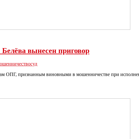
 Белёва вынесен приговор
ошенничество
суд
ам ОПГ, признанным виновными в мошенничестве при исполнен