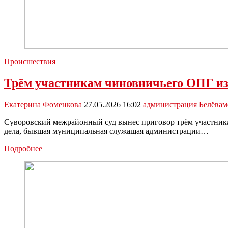
Происшествия
Трём участникам чиновничьего ОПГ из
Екатерина Фоменкова
27.05.2026 16:02
администрация Белёва
м
Суворовский межрайонный суд вынес приговор трём участник
дела, бывшая муниципальная служащая администрации…
Трём
Подробнее
участникам
чиновничьего
ОПГ
из
Белёва
вынесен
приговор