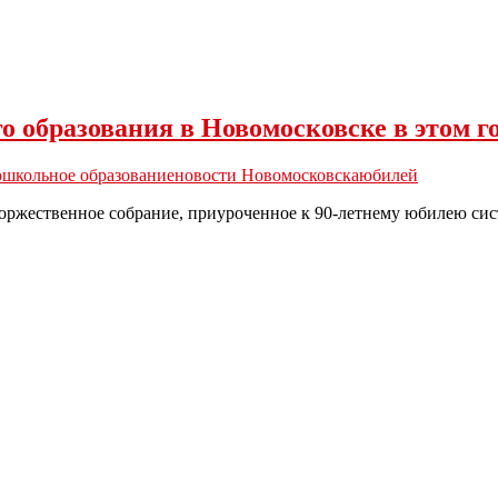
 образования в Новомосковске в этом г
ошкольное образование
новости Новомосковска
юбилей
оржественное собрание, приуроченное к 90-летнему юбилею сис