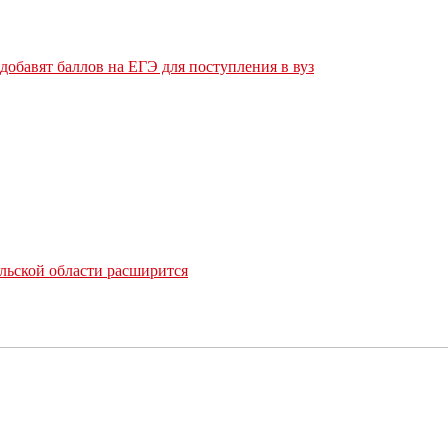
обавят баллов на ЕГЭ для поступления в вуз
льской области расширится