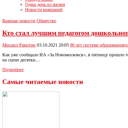
Один день из жизни
Новости компаний
Важные новости
Общество
Кто стал лучшим педагогом дошкольного
Михаил Ракитин
03.10.2021 20:05
90 лет системе образования
д
Как уже сообщало ИА «За Новомосковск», в пятницу прошло т
на сцене десятки…
Кто
Подробнее
стал
лучшим
Самые читаемые новости
педагогом
дошкольного
образования
в
Новомосковске
в
этом
году?