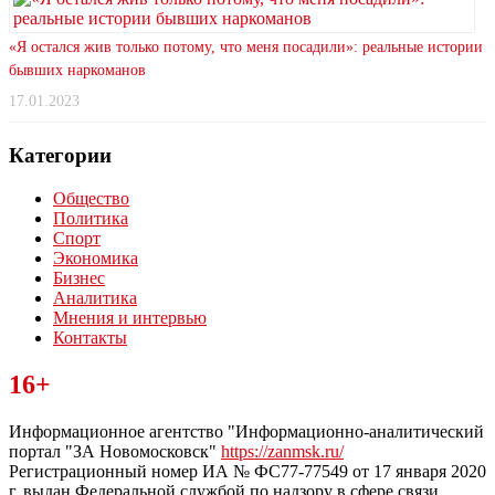
«Я остался жив только потому, что меня посадили»: реальные истории
бывших наркоманов
17.01.2023
Категории
Общество
Политика
Спорт
Экономика
Бизнес
Аналитика
Мнения и интервью
Контакты
Читайте последние новости дня в Тульской области на сайте
16+
“ЗаНовомосковск”
Информационное агентство "Информационно-аналитический
портал "ЗА Новомосковск"
https://zanmsk.ru/
Регистрационный номер ИА № ФС77-77549 от 17 января 2020
г, выдан Федеральной службой по надзору в сфере связи,