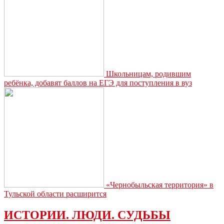
НДФЛ
Школьницам, родившим
ребёнка, добавят баллов на ЕГЭ для поступления в вуз
«Чернобыльская территория» в
Тульской области расширится
ИСТОРИИ. ЛЮДИ. СУДЬБЫ