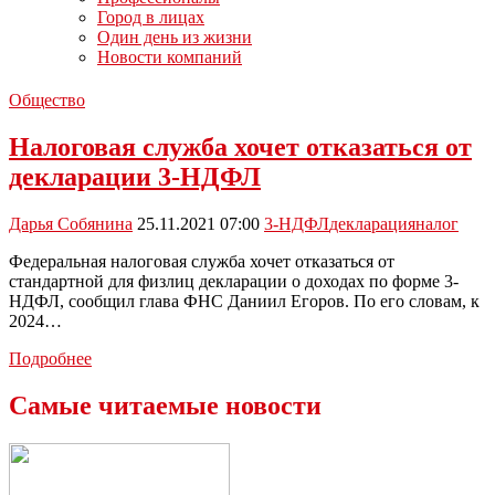
Город в лицах
Один день из жизни
Новости компаний
Общество
Налоговая служба хочет отказаться от
декларации 3-НДФЛ
Дарья Собянина
25.11.2021 07:00
3-НДФЛ
декларация
налог
Федеральная налоговая служба хочет отказаться от
стандартной для физлиц декларации о доходах по форме 3-
НДФЛ, сообщил глава ФНС Даниил Егоров. По его словам, к
2024…
Налоговая
Подробнее
служба
хочет
Самые читаемые новости
отказаться
от
декларации
3-