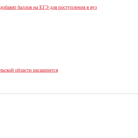
обавят баллов на ЕГЭ для поступления в вуз
льской области расширится