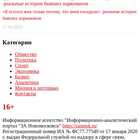
«Я остался жив только потому, что меня посадили»: реальные истории
бывших наркоманов
17.01.2023
Категории
Общество
Политика
Спорт
Экономика
Бизнес
Аналитика
Мнения и интервью
Контакты
Читайте последние новости дня в Тульской области на сайте
16+
“ЗаНовомосковск”
Информационное агентство "Информационно-аналитический
портал "ЗА Новомосковск"
https://zanmsk.ru/
Регистрационный номер ИА № ФС77-77549 от 17 января 2020
г, выдан Федеральной службой по надзору в сфере связи,