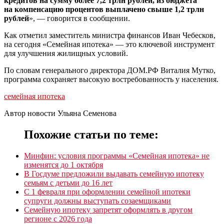
кредитов на сумму более 7,2 трлн рублей, из бюджета
на компенсацию процентов выплачено свыше 1,2 трлн
рублей
», — говорится в сообщении.
Как отметил заместитель министра финансов Иван Чебесков,
на сегодня «Семейная ипотека» — это ключевой инструмент
для улучшения жилищных условий.
По словам генерального директора ДОМ.РФ Виталия Мутко,
программа сохраняет высокую востребованность у населения.
семейная ипотека
Автор новости Ульяна Семенова
Похожие статьи по теме:
Минфин: условия программы «Семейная ипотека» не
изменятся до 1 октября
В Госдуме предложили выдавать семейную ипотеку
семьям с детьми до 16 лет
С 1 февраля при оформлении семейной ипотеки
супруги должны выступать созаемщиками
Семейную ипотеку запретят оформлять в другом
регионе с 2026 года