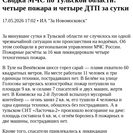
четыре пожара и четыре ДТП за сутки
17.05.2026 17:02 • ИА "За Новомосковск"
За минувшие сутки в Тульской области не случилось ни одной
чрезвычайной ситуации или происшествия на водоёмах. Об
этом сообщили в региональном управлении МЧС России.
Пожарные расчёты за 16 мая ликвидировали четыре
техногенных пожара.
В Туле на Венёвском шоссе горел сарай — пламя охватило 60
квадратных метров. На месте работали 11 человек и три
единицы техники, пострадавших нет. В Белёве на улице
Голосова загорелась хозпостройка: пожар потушили на
площади 9 кв. м силами 7 спасателей и двух машин, жертв
нет. В Кимовске на 2-й Луговой вспыхнул мусорный
контейнер — огонь занял 2 кв. м, его тушили 4 человека и
одна единица техники, обошлось без пострадавших. А в
тульском СНТ «Ласточка-2» произошло возгорание на даче:
площадь составила 6 кв. м, с огнём боролись 8 пожарных и
две машины, пострадавших нет.
Кроме того, спасатели привлекались к ликвидации