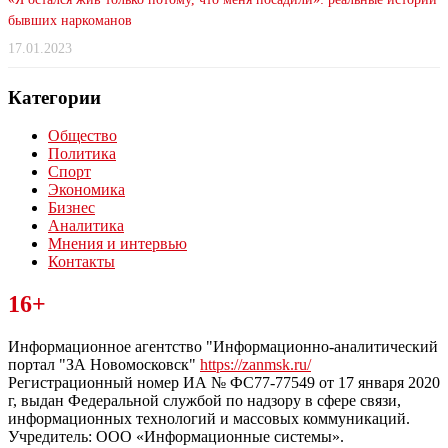
бывших наркоманов
17.01.2023
Категории
Общество
Политика
Спорт
Экономика
Бизнес
Аналитика
Мнения и интервью
Контакты
Читайте последние новости дня в Тульской области на сайте
16+
“ЗаНовомосковск”
Информационное агентство "Информационно-аналитический
портал "ЗА Новомосковск"
https://zanmsk.ru/
Регистрационный номер ИА № ФС77-77549 от 17 января 2020
г, выдан Федеральной службой по надзору в сфере связи,
информационных технологий и массовых коммуникаций.
Учредитель: ООО «Информационные системы».