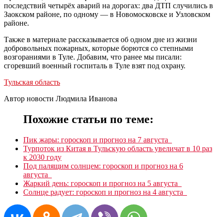
последствий четырёх аварий на дорогах: два ДТП случились в
Заокском районе, по одному — в Новомосковске и Узловском
районе.
Также в материале рассказывается об одном дне из жизни
добровольных пожарных, которые борются со степными
возгораниями в Туле. Добавим, что ранее мы писали:
сгоревший военный госпиталь в Туле взят под охрану.
Тульская область
Автор новости Людмила Иванова
Похожие статьи по теме:
Пик жары: гороскоп и прогноз на 7 августа
Турпоток из Китая в Тульскую область увеличат в 10 раз
к 2030 году
Под палящим солнцем: гороскоп и прогноз на 6
августа
Жаркий день: гороскоп и прогноз на 5 августа
Солнце радует: гороскоп и прогноз на 4 августа