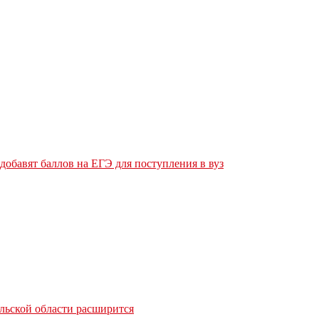
обавят баллов на ЕГЭ для поступления в вуз
льской области расширится