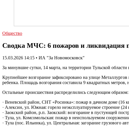
Общество
Сводка МЧС: 6 пожаров и ликвидация по
15.03.2026 14:15 • ИА "За Новомосковск"
За минувшие сутки, 14 марта, на территории Тульской области
Крупнейшее возгорание зафиксировано на улице Металлургов в
ребенка. Площадь возгорания составила 9 квадратных метров, н
Остальные происшествия распределились следующим образом:
· Веневский район, СНТ «Росинка»: пожар в дачном доме (16 к
· Алексин, ул. Южная: горело неэксплуатируемое строение (24 к
· Заокский район, р.п. Заокский: возгорание в пустующей постро
· Тула, ул. Комсомольская: пожар в неиспользуемом сооружении
· Тула (пос. Ильинка), ул. Центральная: загорание грузового а