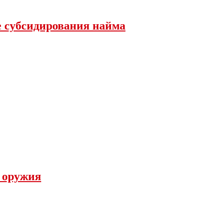
е субсидирования найма
а оружия