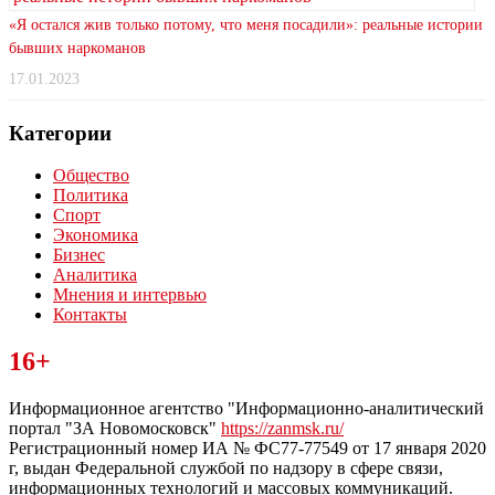
«Я остался жив только потому, что меня посадили»: реальные истории
бывших наркоманов
17.01.2023
Категории
Общество
Политика
Спорт
Экономика
Бизнес
Аналитика
Мнения и интервью
Контакты
Читайте последние новости дня в Тульской области на сайте
16+
“ЗаНовомосковск”
Информационное агентство "Информационно-аналитический
портал "ЗА Новомосковск"
https://zanmsk.ru/
Регистрационный номер ИА № ФС77-77549 от 17 января 2020
г, выдан Федеральной службой по надзору в сфере связи,
информационных технологий и массовых коммуникаций.