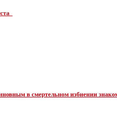
густа
иновным в смертельном избиении знако