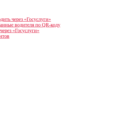
одить через «Госуслуги»
данные водителя по QR-коду
 через «Госуслуги»
нтов