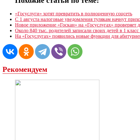
Похожие статьи по теме:
«Госуслуги» хотят превратить в полноценную соцсеть
С 1 августа налоговые уведомления тулякам начнут прих
Новое приложение «Госкан» на «Госуслугах» проверяет 
Около 840 тыс. родителей записали своих детей в 1 класс
На «Госуслугах» появились новые функции для абитурие
Рекомендуем