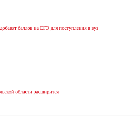
обавят баллов на ЕГЭ для поступления в вуз
льской области расширится