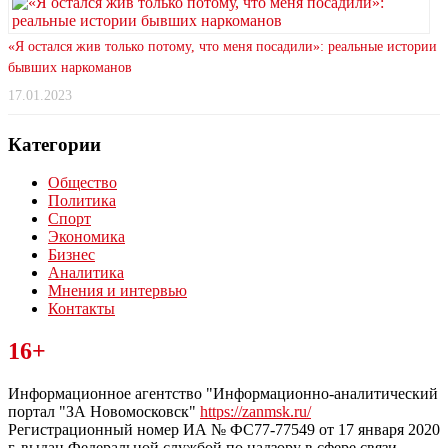
«Я остался жив только потому, что меня посадили»: реальные истории
бывших наркоманов
17.01.2023
Категории
Общество
Политика
Спорт
Экономика
Бизнес
Аналитика
Мнения и интервью
Контакты
Читайте последние новости дня в Тульской области на сайте
16+
“ЗаНовомосковск”
Информационное агентство "Информационно-аналитический
портал "ЗА Новомосковск"
https://zanmsk.ru/
Регистрационный номер ИА № ФС77-77549 от 17 января 2020
г, выдан Федеральной службой по надзору в сфере связи,