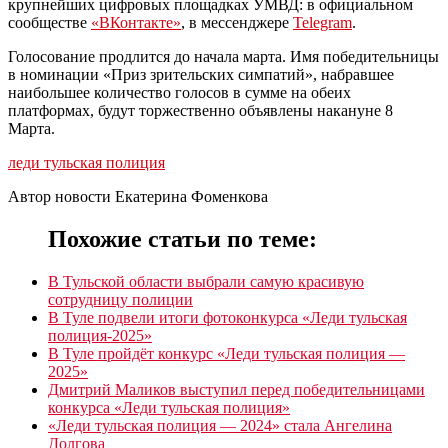
крупнейших цифровых площадках УМВД: в официальном
сообществе
«ВКонтакте»
, в мессенджере
Telegram
.
Голосование продлится до начала марта. Имя победительницы
в номинации «Приз зрительских симпатий», набравшее
наибольшее количество голосов в сумме на обеих
платформах, будут торжественно объявлены накануне 8
Марта.
леди тульская полиция
Автор новости Екатерина Фоменкова
Похожие статьи по теме:
В Тульской области выбрали самую красивую
сотрудницу полиции
В Туле подвели итоги фотоконкурса «Леди тульская
полиция-2025»
В Туле пройдёт конкурс «Леди тульская полиция —
2025»
Дмитрий Маликов выступил перед победительницами
конкурса «Леди тульская полиция»
«Леди тульская полиция — 2024» стала Ангелина
Долгова