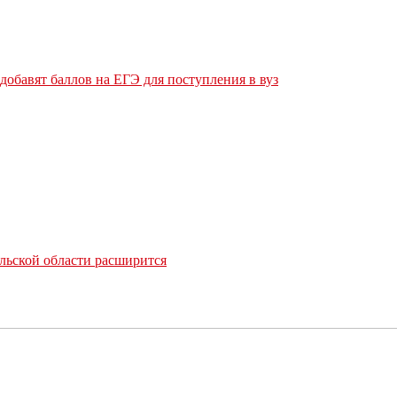
обавят баллов на ЕГЭ для поступления в вуз
льской области расширится