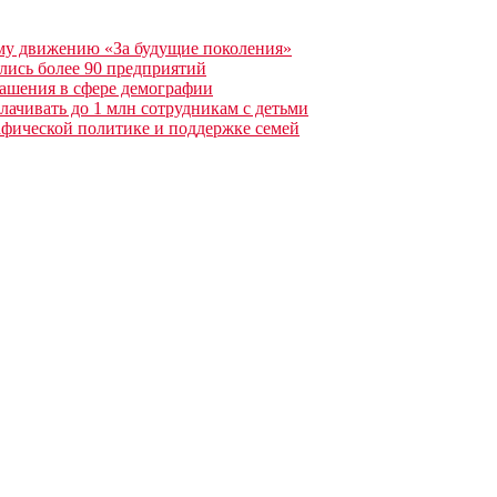
му движению «За будущие поколения»
ились более 90 предприятий
ашения в сфере демографии
лачивать до 1 млн сотрудникам с детьми
афической политике и поддержке семей