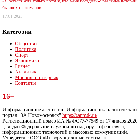
«Я остался жив только потому, что меня посадили»: реальные истории
бывших наркоманов
17.01.2023
Категории
Общество
Политика
Спорт
Экономика
Бизнес
Аналитика
Мнения и интервью
Контакты
Читайте последние новости дня в Тульской области на сайте
16+
“ЗаНовомосковск”
Информационное агентство "Информационно-аналитический
портал "ЗА Новомосковск"
https://zanmsk.ru/
Регистрационный номер ИА № ФС77-77549 от 17 января 2020
г, выдан Федеральной службой по надзору в сфере связи,
информационных технологий и массовых коммуникаций.
Учредитель: ООО «Информационные системы».