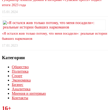
итоги 2023 года
15.01.2024
«Я остался жив только потому, что меня посадили»: реальные истории
бывших наркоманов
17.01.2023
Категории
Общество
Политика
Спорт
Экономика
Бизнес
Аналитика
Мнения и интервью
Контакты
Читайте последние новости дня в Тульской области на сайте
16+