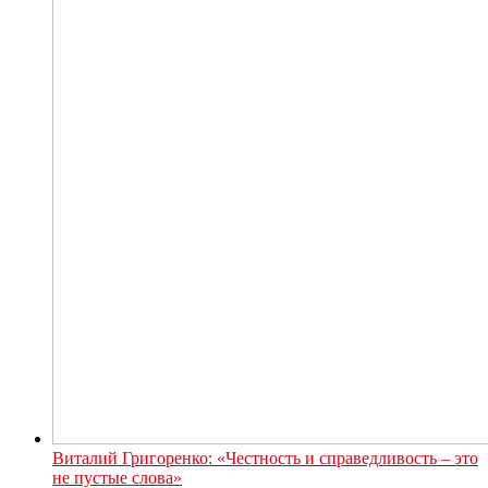
Виталий Григоренко: «Честность и справедливость – это
не пустые слова»