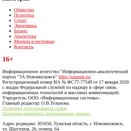
Общество
Политика
Спорт
Экономика
Бизнес
Аналитика
Мнения и интервью
Контакты
Читайте последние новости дня в Тульской области на сайте
16+
“ЗаНовомосковск”
Информационное агентство "Информационно-аналитический
портал "ЗА Новомосковск"
https://zanmsk.ru/
Регистрационный номер ИА № ФС77-77549 от 17 января 2020
г, выдан Федеральной службой по надзору в сфере связи,
информационных технологий и массовых коммуникаций.
Учредитель: ООО «Информационные системы».
Главный редактор: О.В.Тельнова.
Политика использования cookie
Политика обработки персональных данных
Адрес редакции: 301650, Тульская область, г. Новомосковск,
ул. Шахтеров, 26, помещ. 64