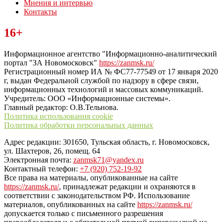
Мнения и интервью
Контакты
Читайте последние новости дня в Тульской области на сайте
16+
“ЗаНовомосковск”
Информационное агентство "Информационно-аналитический
портал "ЗА Новомосковск"
https://zanmsk.ru/
Регистрационный номер ИА № ФС77-77549 от 17 января 2020
г, выдан Федеральной службой по надзору в сфере связи,
информационных технологий и массовых коммуникаций.
Учредитель: ООО «Информационные системы».
Главный редактор: О.В.Тельнова.
Политика использования cookie
Политика обработки персональных данных
Адрес редакции: 301650, Тульская область, г. Новомосковск,
ул. Шахтеров, 26, помещ. 64
Электронная почта:
zanmsk71@yandex.ru
Контактный телефон:
+7 (920) 752-19-92
Все права на материалы, опубликованные на сайте
https://zanmsk.ru/
, принадлежат редакции и охраняются в
соответствии с законодательством РФ. Использование
материалов, опубликованных на сайте
https://zanmsk.ru/
допускается только с письменного разрешения