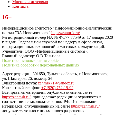
Мнения и интервью
Контакты
Читайте последние новости дня в Тульской области на сайте
16+
“ЗаНовомосковск”
Информационное агентство "Информационно-аналитический
портал "ЗА Новомосковск"
https://zanmsk.ru/
Регистрационный номер ИА № ФС77-77549 от 17 января 2020
г, выдан Федеральной службой по надзору в сфере связи,
информационных технологий и массовых коммуникаций.
Учредитель: ООО «Информационные системы».
Главный редактор: О.В.Тельнова.
Политика использования cookie
Политика обработки персональных данных
Адрес редакции: 301650, Тульская область, г. Новомосковск,
ул. Шахтеров, 26, помещ. 64
Электронная почта:
zanmsk71@yandex.ru
Контактный телефон:
+7 (920) 752-19-92
Все права на материалы, опубликованные на сайте
https://zanmsk.ru/
, принадлежат редакции и охраняются в
соответствии с законодательством РФ. Использование
материалов, опубликованных на сайте
https://zanmsk.ru/
допускается только с письменного разрешения