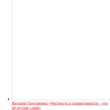
Виталий Григоренко: «Честность и справедливость – это
не пустые слова»