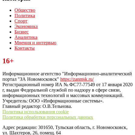
Общество
Политика
Спорт
Экономика
Бизнес
Аналитика
Мнения и интервью
Контакты
Читайте последние новости дня в Тульской области на сайте
16+
“ЗаНовомосковск”
Информационное агентство "Информационно-аналитический
портал "ЗА Новомосковск"
https://zanmsk.ru/
Регистрационный номер ИА № ФС77-77549 от 17 января 2020
г, выдан Федеральной службой по надзору в сфере связи,
информационных технологий и массовых коммуникаций.
Учредитель: ООО «Информационные системы».
Главный редактор: О.В.Тельнова.
Политика использования cookie
Политика обработки персональных данных
Адрес редакции: 301650, Тульская область, г. Новомосковск,
ул. Шахтеров, 26, помещ. 64