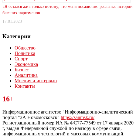
«Я остался жив только потому, что меня посадили»: реальные истории
бывших наркоманов
17.01.2023
Категории
Общество
Политика
Спорт
Экономика
Бизнес
Аналитика
Мнения и интервью
Контакты
Читайте последние новости дня в Тульской области на сайте
16+
“ЗаНовомосковск”
Информационное агентство "Информационно-аналитический
портал "ЗА Новомосковск"
https://zanmsk.ru/
Регистрационный номер ИА № ФС77-77549 от 17 января 2020
г, выдан Федеральной службой по надзору в сфере связи,
информационных технологий и массовых коммуникаций.