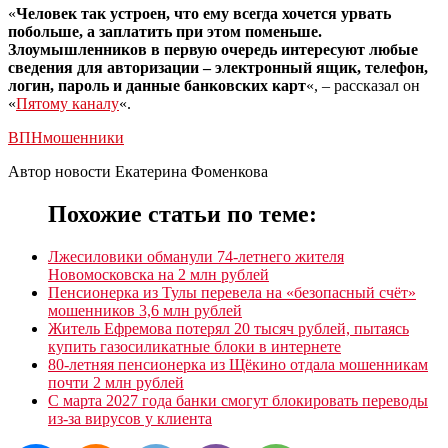
«
Человек так устроен, что ему всегда хочется урвать
побольше, а заплатить при этом поменьше.
Злоумышленников в первую очередь интересуют любые
сведения для авторизации – электронный ящик, телефон,
логин, пароль и данные банковских карт
«, – рассказал он
«
Пятому каналу
«.
ВПН
мошенники
Автор новости Екатерина Фоменкова
Похожие статьи по теме:
Лжесиловики обманули 74-летнего жителя
Новомосковска на 2 млн рублей
Пенсионерка из Тулы перевела на «безопасный счёт»
мошенников 3,6 млн рублей
Житель Ефремова потерял 20 тысяч рублей, пытаясь
купить газосиликатные блоки в интернете
80-летняя пенсионерка из Щёкино отдала мошенникам
почти 2 млн рублей
С марта 2027 года банки смогут блокировать переводы
из-за вирусов у клиента