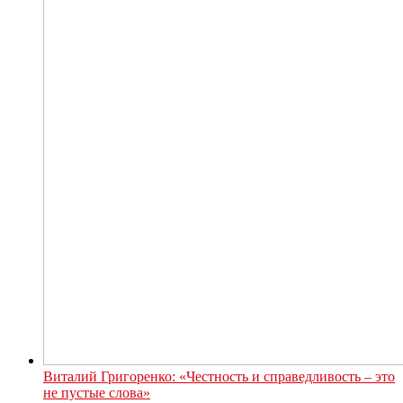
Виталий Григоренко: «Честность и справедливость – это
не пустые слова»