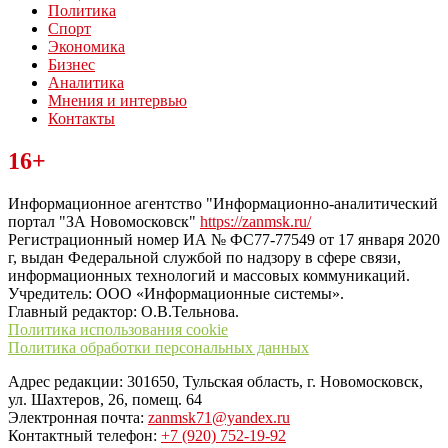
Политика
Спорт
Экономика
Бизнес
Аналитика
Мнения и интервью
Контакты
Читайте последние новости дня в Тульской области на сайте
16+
“ЗаНовомосковск”
Информационное агентство "Информационно-аналитический
портал "ЗА Новомосковск"
https://zanmsk.ru/
Регистрационный номер ИА № ФС77-77549 от 17 января 2020
г, выдан Федеральной службой по надзору в сфере связи,
информационных технологий и массовых коммуникаций.
Учредитель: ООО «Информационные системы».
Главный редактор: О.В.Тельнова.
Политика использования cookie
Политика обработки персональных данных
Адрес редакции: 301650, Тульская область, г. Новомосковск,
ул. Шахтеров, 26, помещ. 64
Электронная почта:
zanmsk71@yandex.ru
Контактный телефон:
+7 (920) 752-19-92