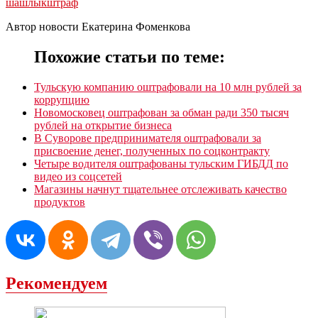
шашлык
штраф
Автор новости Екатерина Фоменкова
Похожие статьи по теме:
Тульскую компанию оштрафовали на 10 млн рублей за
коррупцию
Новомосковец оштрафован за обман ради 350 тысяч
рублей на открытие бизнеса
В Суворове предпринимателя оштрафовали за
присвоение денег, полученных по соцконтракту
Четыре водителя оштрафованы тульским ГИБДД по
видео из соцсетей
Магазины начнут тщательнее отслеживать качество
продуктов
Рекомендуем