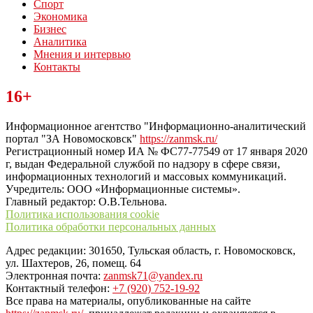
Спорт
Экономика
Бизнес
Аналитика
Мнения и интервью
Контакты
Читайте последние новости дня в Тульской области на сайте
16+
“ЗаНовомосковск”
Информационное агентство "Информационно-аналитический
портал "ЗА Новомосковск"
https://zanmsk.ru/
Регистрационный номер ИА № ФС77-77549 от 17 января 2020
г, выдан Федеральной службой по надзору в сфере связи,
информационных технологий и массовых коммуникаций.
Учредитель: ООО «Информационные системы».
Главный редактор: О.В.Тельнова.
Политика использования cookie
Политика обработки персональных данных
Адрес редакции: 301650, Тульская область, г. Новомосковск,
ул. Шахтеров, 26, помещ. 64
Электронная почта:
zanmsk71@yandex.ru
Контактный телефон:
+7 (920) 752-19-92
Все права на материалы, опубликованные на сайте