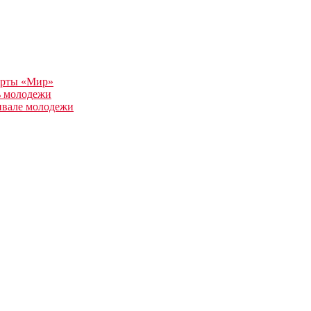
арты «Мир»
ь молодежи
ивале молодежи