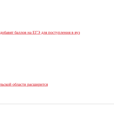
обавят баллов на ЕГЭ для поступления в вуз
льской области расширится