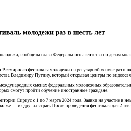
тиваль молодежи раз в шесть лет
 молодежи, сообщила глава Федерального агентства по делам мо
и Всемирного фестиваля молодежи на регулярной основе раз в ш
дарства Владимиру Путину, который открывал центры по видеосвя
в международных сменах федеральных молодежных образовательны
орых смогут пройти обучение иностранные граждане.
рии Сириус с 1 по 7 марта 2024 года. Заявки на участие в нем 
ько же — из других стран. После проведения фестиваля для 2 ты