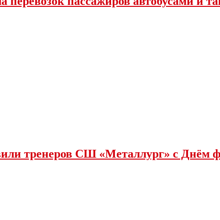
ла перевозок пассажиров автобусами и та
или тренеров СШ «Металлург» с Днëм 