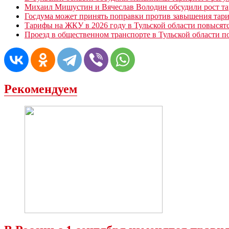
Михаил Мишустин и Вячеслав Володин обсудили рост т
Госдума может принять поправки против завышения тар
Тарифы на ЖКУ в 2026 году в Тульской области повысят
Проезд в общественном транспорте в Тульской области п
Рекомендуем