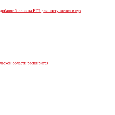
обавят баллов на ЕГЭ для поступления в вуз
льской области расширится