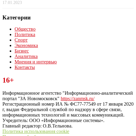
17.01.2023
Категории
Общество
Политика
Спорт
Экономика
Бизнес
Аналитика
Мнения и интервью
Контакты
Читайте последние новости дня в Тульской области на сайте
16+
“ЗаНовомосковск”
Информационное агентство "Информационно-аналитический
портал "ЗА Новомосковск"
https://zanmsk.ru/
Регистрационный номер ИА № ФС77-77549 от 17 января 2020
г, выдан Федеральной службой по надзору в сфере связи,
информационных технологий и массовых коммуникаций.
Учредитель: ООО «Информационные системы».
Главный редактор: О.В.Тельнова.
Политика использования cookie