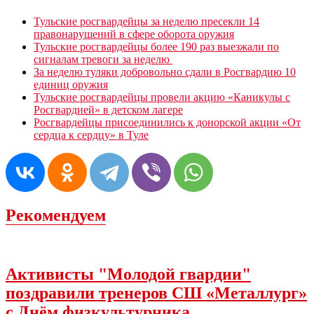
Тульские росгвардейцы за неделю пресекли 14
правонарушений в сфере оборота оружия
Тульские росгвардейцы более 190 раз выезжали по
сигналам тревоги за неделю
За неделю туляки добровольно сдали в Росгвардию 10
единиц оружия
Тульские росгвардейцы провели акцию «Каникулы с
Росгвардией» в детском лагере
Росгвардейцы присоединились к донорской акции «От
сердца к сердцу» в Туле
Рекомендуем
Активисты "Молодой гвардии"
поздравили тренеров СШ «Металлург»
с Днëм физкультурника