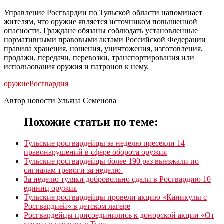
Управление Росгвардии по Тульской области напоминает
жителям, что оружие является источником повышенной
опасности. Граждане обязаны соблюдать установленные
нормативными правовыми актами Российской Федерации
правила хранения, ношения, уничтожения, изготовления,
продажи, передачи, перевозки, транспортирования или
использования оружия и патронов к нему.
оружие
Росгвардия
Автор новости Ульяна Семенова
Похожие статьи по теме:
Тульские росгвардейцы за неделю пресекли 14
правонарушений в сфере оборота оружия
Тульские росгвардейцы более 190 раз выезжали по
сигналам тревоги за неделю
За неделю туляки добровольно сдали в Росгвардию 10
единиц оружия
Тульские росгвардейцы провели акцию «Каникулы с
Росгвардией» в детском лагере
Росгвардейцы присоединились к донорской акции «От