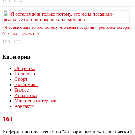
15.01.2024
«Я остался жив только потому, что меня посадили»: реальные истории
бывших наркоманов
17.01.2023
Категории
Общество
Политика
Спорт
Экономика
Бизнес
Аналитика
Мнения и интервью
Контакты
Читайте последние новости дня в Тульской области на сайте
16+
“ЗаНовомосковск”
Информационное агентство "Информационно-аналитический