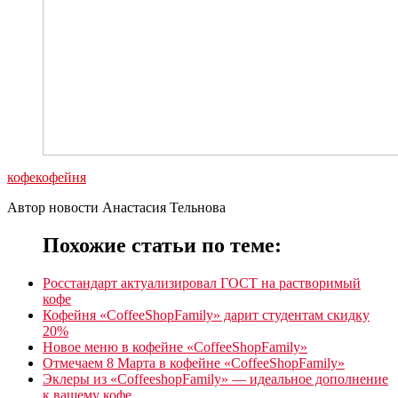
кофе
кофейня
Автор новости Анастасия Тельнова
Похожие статьи по теме:
Росстандарт актуализировал ГОСТ на растворимый
кофе
Кофейня «CoffeеShopFamily» дарит студентам скидку
20%
Новое меню в кофейне «CoffeeShopFamily»
Отмечаем 8 Марта в кофейне «CoffeeShopFamily»
Эклеры из «CoffeeshopFamily» — идеальное дополнение
к вашему кофе