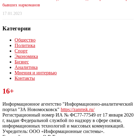
бывших наркоманов
17.01.2023
Категории
Общество
Политика
Спорт
Экономика
Бизнес
Аналитика
Мнения и интервью
Контакты
Читайте последние новости дня в Тульской области на сайте
16+
“ЗаНовомосковск”
Информационное агентство "Информационно-аналитический
портал "ЗА Новомосковск"
https://zanmsk.ru/
Регистрационный номер ИА № ФС77-77549 от 17 января 2020
г, выдан Федеральной службой по надзору в сфере связи,
информационных технологий и массовых коммуникаций.
Учредитель: ООО «Информационные системы».