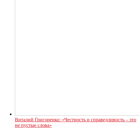
Виталий Григоренко: «Честность и справедливость – это
не пустые слова»