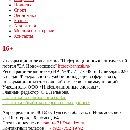
Политика
Спорт
Экономика
Бизнес
Аналитика
Мнения и интервью
Контакты
Читайте последние новости дня в Тульской области на сайте
16+
“ЗаНовомосковск”
Информационное агентство "Информационно-аналитический
портал "ЗА Новомосковск"
https://zanmsk.ru/
Регистрационный номер ИА № ФС77-77549 от 17 января 2020
г, выдан Федеральной службой по надзору в сфере связи,
информационных технологий и массовых коммуникаций.
Учредитель: ООО «Информационные системы».
Главный редактор: О.В.Тельнова.
Политика использования cookie
Политика обработки персональных данных
Адрес редакции: 301650, Тульская область, г. Новомосковск,
ул. Шахтеров, 26, помещ. 64
Электронная почта:
zanmsk71@yandex.ru
Контактный телефон:
+7 (920) 752-19-92