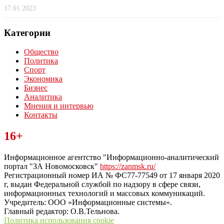
17.01.2023
Категории
Общество
Политика
Спорт
Экономика
Бизнес
Аналитика
Мнения и интервью
Контакты
Читайте последние новости дня в Тульской области на сайте
16+
“ЗаНовомосковск”
Информационное агентство "Информационно-аналитический
портал "ЗА Новомосковск"
https://zanmsk.ru/
Регистрационный номер ИА № ФС77-77549 от 17 января 2020
г, выдан Федеральной службой по надзору в сфере связи,
информационных технологий и массовых коммуникаций.
Учредитель: ООО «Информационные системы».
Главный редактор: О.В.Тельнова.
Политика использования cookie