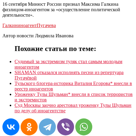
16 сентября Минюст России признал Максима Галкина
физлицом-иноагентом за «осуществление политической
деятельности».
Галкин
иноагент
Пугачева
Автор новости Людмила Иванова
Похожие статьи по теме:
Судимый за экстремизм туляк стал самым молодым
иноагентом
SHAMAN отказался исполнять песни из репертуара
Пугачёвой
Тульского блогера-историка Виталия Егорова* внесли в
реестр иноагентов
Уроженку Тулы Шульман* внесли в список террористов
и экстремистов
Суд Москвы заочно арестовал уроженку Тулы Шульман
по делу об иноагентстве