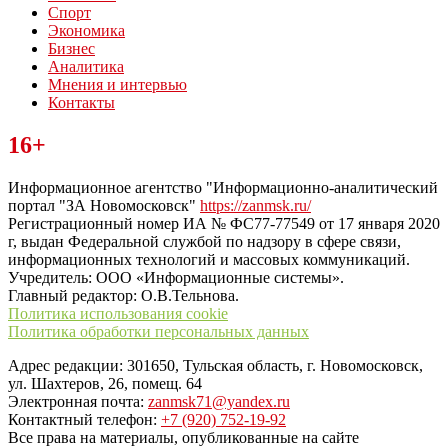
Спорт
Экономика
Бизнес
Аналитика
Мнения и интервью
Контакты
Читайте последние новости дня в Тульской области на сайте
16+
“ЗаНовомосковск”
Информационное агентство "Информационно-аналитический
портал "ЗА Новомосковск"
https://zanmsk.ru/
Регистрационный номер ИА № ФС77-77549 от 17 января 2020
г, выдан Федеральной службой по надзору в сфере связи,
информационных технологий и массовых коммуникаций.
Учредитель: ООО «Информационные системы».
Главный редактор: О.В.Тельнова.
Политика использования cookie
Политика обработки персональных данных
Адрес редакции: 301650, Тульская область, г. Новомосковск,
ул. Шахтеров, 26, помещ. 64
Электронная почта:
zanmsk71@yandex.ru
Контактный телефон:
+7 (920) 752-19-92
Все права на материалы, опубликованные на сайте