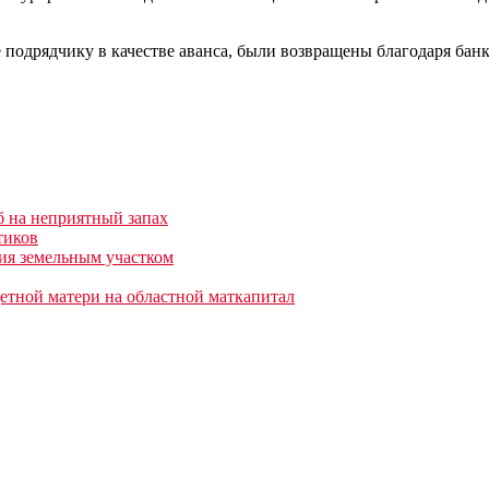
 подрядчику в качестве аванса, были возвращены благодаря банк
б на неприятный запах
тиков
ния земельным участком
етной матери на областной маткапитал