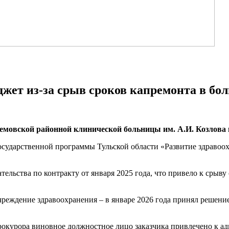
джет из-за срыв сроков капремонта в б
емовской районной клинической больницы им. А.И. Козлова 
осударственной программы Тульской области «Развитие здравоох
льства по контракту от января 2025 года, что привело к срыву
чреждение здравоохранения – в январе 2026 года принял решени
курора виновное должностное лицо заказчика привлечено к адм