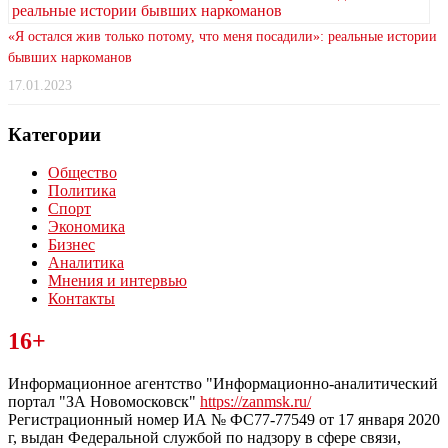
«Я остался жив только потому, что меня посадили»: реальные истории
бывших наркоманов
17.01.2023
Категории
Общество
Политика
Спорт
Экономика
Бизнес
Аналитика
Мнения и интервью
Контакты
Читайте последние новости дня в Тульской области на сайте
16+
“ЗаНовомосковск”
Информационное агентство "Информационно-аналитический
портал "ЗА Новомосковск"
https://zanmsk.ru/
Регистрационный номер ИА № ФС77-77549 от 17 января 2020
г, выдан Федеральной службой по надзору в сфере связи,