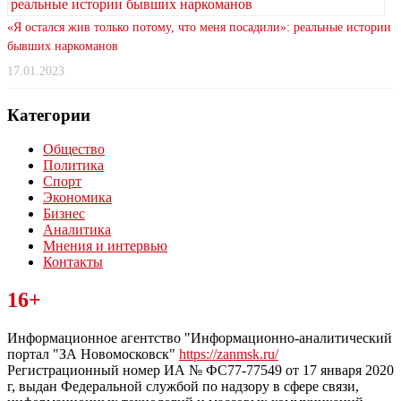
«Я остался жив только потому, что меня посадили»: реальные истории
бывших наркоманов
17.01.2023
Категории
Общество
Политика
Спорт
Экономика
Бизнес
Аналитика
Мнения и интервью
Контакты
Читайте последние новости дня в Тульской области на сайте
16+
“ЗаНовомосковск”
Информационное агентство "Информационно-аналитический
портал "ЗА Новомосковск"
https://zanmsk.ru/
Регистрационный номер ИА № ФС77-77549 от 17 января 2020
г, выдан Федеральной службой по надзору в сфере связи,