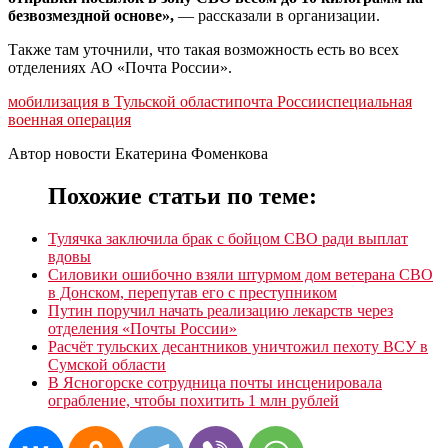
безвозмездной основе»,
— рассказали в организации.
Также там уточнили, что такая возможность есть во всех
отделениях АО «Почта России».
мобилизация в Тульской области
почта России
специальная
военная операция
Автор новости Екатерина Фоменкова
Похожие статьи по теме:
Тулячка заключила брак с бойцом СВО ради выплат
вдовы
Силовики ошибочно взяли штурмом дом ветерана СВО
в Донском, перепутав его с преступником
Путин поручил начать реализацию лекарств через
отделения «Почты России»
Расчёт тульских десантников уничтожил пехоту ВСУ в
Сумской области
В Ясногорске сотрудница почты инсценировала
ограбление, чтобы похитить 1 млн рублей