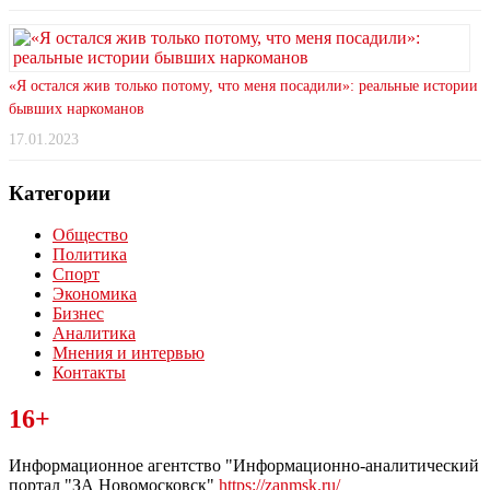
«Я остался жив только потому, что меня посадили»: реальные истории
бывших наркоманов
17.01.2023
Категории
Общество
Политика
Спорт
Экономика
Бизнес
Аналитика
Мнения и интервью
Контакты
Читайте последние новости дня в Тульской области на сайте
16+
“ЗаНовомосковск”
Информационное агентство "Информационно-аналитический
портал "ЗА Новомосковск"
https://zanmsk.ru/