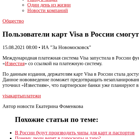
Один день из жизни
Новости компаний
Общество
Пользователи карт Visa в России смог
15.08.2021 08:00 • ИА "За Новомосковск"
Международная платежная система Visa запустила в России фу
«
Известия
» со ссылкой на платежную систему.
По данным издания, держателям карт Visa в России стала дос
Данное нововведение поможет предотвращать незапланированн
уточнил «Известиям», что партнерские банки уже планируют
visa
карты
платежи
Автор новости Екатерина Фоменкова
Похожие статьи по теме:
В России будут производить чипы для карт и паспортов
Почему люди верят в гороскопы и таро?