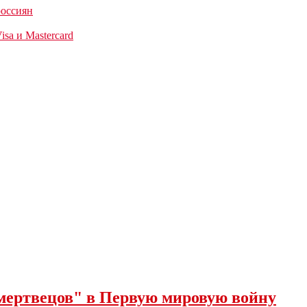
россиян
sa и Mastercard
 мертвецов" в Первую мировую войну