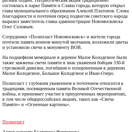
ратный подвиг. Патриотическая акция традиционно
состоялась в парке Памяти и Славы города, которую открыл
глава муниципального образования Алексей Платонов. Слова
благодарности и почтения перед подвигом советского народа
выразил заместитель главы администрации Новомосковска
Олег Соловьев.
Сотрудники «Полипласт Новомосковск» и жители города
почтили память воинов минутой молчания, возложили цветы
и установили свечи к монументу ВОВ.
На подшефном мемориале в деревне Малое Колодезное были
также зажжены свечи памяти в знак уважения бойцам 330-й
стрелковой дивизии, погибшим и похороненным в деревнях
Малое Колодезное, Большое Колодезное и Иван-Озеро.
Полипласт с глубоким уважением и почтением относится к
традициям, посвященным памяти Великой Отечественной
войны, и принимает участие в приуроченных мероприятиях,
в том числе общероссийских акциях, таких как «Свеча
Памяти» и «Огненные картины».
Полипласт
Автор новости Екатерина Фоменкова