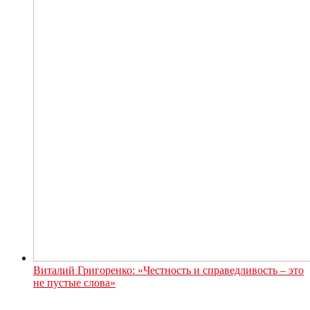
Виталий Григоренко: «Честность и справедливость – это
не пустые слова»