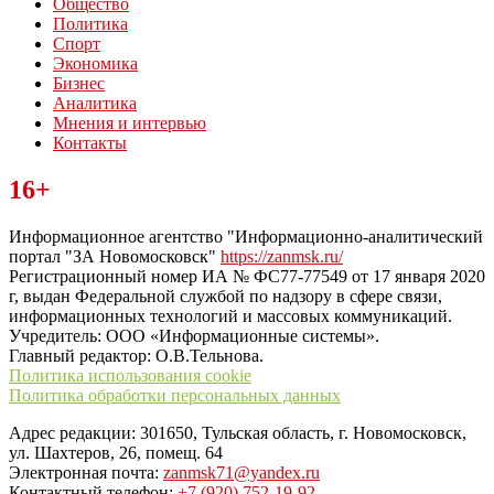
Общество
Политика
Спорт
Экономика
Бизнес
Аналитика
Мнения и интервью
Контакты
Читайте последние новости дня в Тульской области на сайте
16+
“ЗаНовомосковск”
Информационное агентство "Информационно-аналитический
портал "ЗА Новомосковск"
https://zanmsk.ru/
Регистрационный номер ИА № ФС77-77549 от 17 января 2020
г, выдан Федеральной службой по надзору в сфере связи,
информационных технологий и массовых коммуникаций.
Учредитель: ООО «Информационные системы».
Главный редактор: О.В.Тельнова.
Политика использования cookie
Политика обработки персональных данных
Адрес редакции: 301650, Тульская область, г. Новомосковск,
ул. Шахтеров, 26, помещ. 64
Электронная почта:
zanmsk71@yandex.ru
Контактный телефон:
+7 (920) 752-19-92